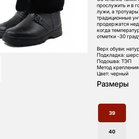
прослужить и в г
лужи, а тротуар
традиционные унт
продержатся недо
когда температу
отметки -30 град
Верх обуви: нату
Подкладка: шерс
Подошва: ТЭП
Метод крепления
Цвет: черный
Размеры
39
40