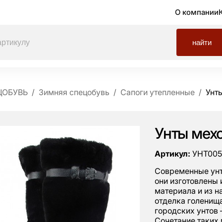
О компании
найти
ЦОБУВЬ
Зимняя спецобувь
Сапоги утепленные
Унт
Унты мех
Артикул:
УНТ005
Современные унт
они изготовлены
материала и из н
отделка голенища
городских унтов 
Сочетание таких