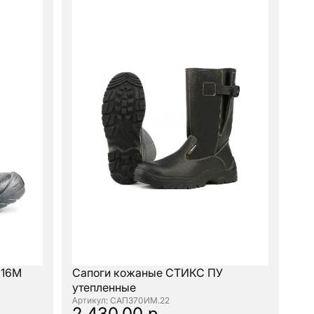
 16М
Сапоги кожаные СТИКС ПУ
утепленные
: САП370ИМ.22
2 430.00 р.