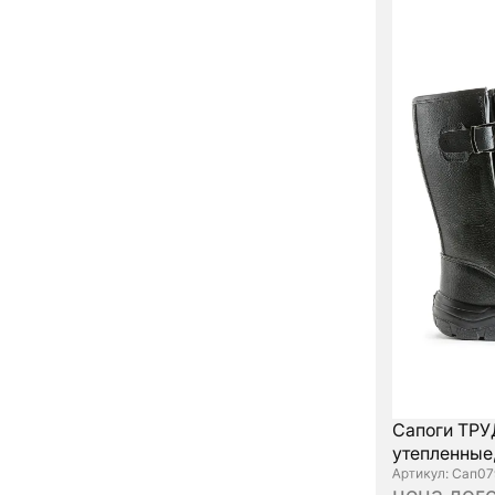
Сапоги ТРУ
утепленные,
: Сап07
цена дог