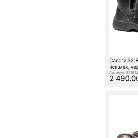
Сапоги 3218
иск.мех, ч
: 3218 
2 490.0