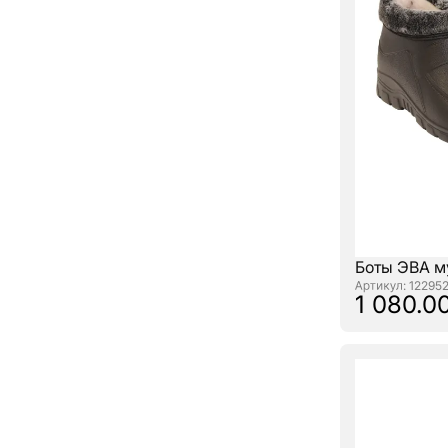
Боты ЭВА м
: 12295
1 080.00