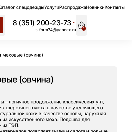
Каталог спецодежды
Услуги
Распродажа
Новинки
Контакты
8 (351) 200-23-73
0
s-form74@yandex.ru
ы меховые (овчина)
овые (овчина)
ы – логичное продолжение классических унт,
 из шерстяного меха в качестве утепляющего
атуральной кожи в качестве основы, наружняя
 из искусственного меха. Подошва для
– из ТЭП.
 материалов позволяет зимним сапогам дольше