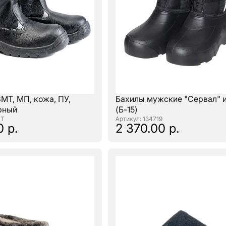
МТ, МП, кожа, ПУ,
Бахилы мужские "Сервал" 
ерный
(Б-15)
МТ
: 134719
0 р.
2 370.00 р.