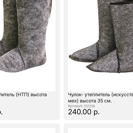
литель (НТП) высота
Чулок- утеплитель (искусс
мех) высота 35 см.
: 117216
.
240.00 р.