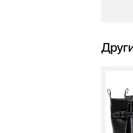
Други