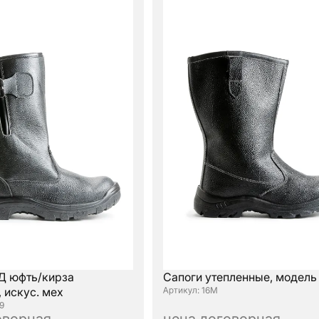
Д юфть/кирза
Сапоги утепленные, модель
 искус. мех
: 16М
9
оворная
цена договорная