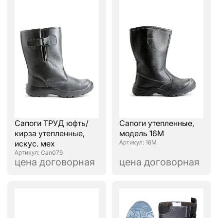
Сапоги ТРУД юфть/
Сапоги утепленные,
кирза утепленные,
модель 16М
искус. мех
: 16М
: Сап079
цена договорная
цена договорная