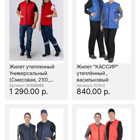
Жилет утепленный
Жилет "КАССИР"
Универсальный
утеплённый ,
(Смесовая, 210),
васильковый
красный
: 87468986
: 101512
1 290.00 р.
840.00 р.