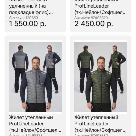
удлиненный (на
ProfLineLeader
подкладке флис)
(тк.Нейлон/Софтшел),
т.серый (оттенок
: 120653
синий
: 87498879
1 550.00 р.
2 450.00 р.
"Баклажан)
Жилет утепленный
Жилет утепленный
ProfLineLeader
ProfLineLeader
(тк.Нейлон/Софтшел),
(тк.Нейлон/Софтшел),
: 87498878
: 87498880