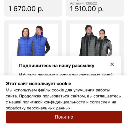
: 136522
1 670.00 р.
1 510.00 р.
Подпишитесь на нашу рассылку
И будьте первыми в курсе эксклюзивных акций
и горячих скидок
Этот сайт использует cookie
Мы используем файлы cookie для улучшения работы
сайта. Продолжая пользоваться сайтом, вы соглашаетесь
Жилет ЗОДИАК
Жилет УРБАН
Я принимаю условия
политики
с нашей
политикой конфиденциальности
и
согласием на
васильковый
утепленный с
конфиденциальности
и даю своё согласие на
обработку
обработку персональных данных
.
: 136516
капюшоном серый с
персональных данных
.
черным
: 149840
Понятно
1 640.00 р.
1 920.00 р.