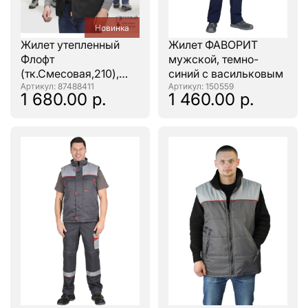
Новинка
Жилет утепленный
Жилет ФАВОРИТ
Флофт
мужской, темно-
(тк.Смесовая,210),
синий с васильковым
черный/серый
: 87488411
: 150559
1 680.00 р.
1 460.00 р.