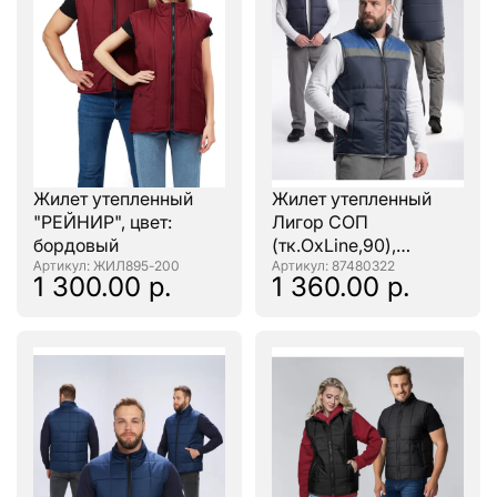
Жилет утепленный
Жилет утепленный
"РЕЙНИР", цвет:
Лигор СОП
бордовый
(тк.OxLine,90),
: ЖИЛ895-200
т.синий/васильковый
: 87480322
1 300.00 р.
1 360.00 р.