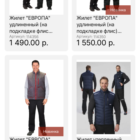
Новинка
Жилет "ЕВРОПА"
Жилет "ЕВРОПА"
удлиненный (на
удлиненный (на
подкладке флис
подкладке флис)
бежевый), сине-
: 114356
темно-голубой
: 114350
1 490.00 р.
1 550.00 р.
серый
Новинка
Жилет "ЕВРОПА"
Жилет утепленный