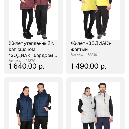
Жилет утепленный с
Жилет «ЗОДИАК»
капюшоном
желтый
"ЗОДИАК" бордовый
: 136510
с флисовой
: 121870
1 640.00 р.
1 490.00 р.
подкладкой