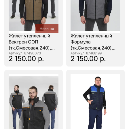
Новинка
Жилет утепленный
Жилет утепленный
Вектрон СОП
Формула
(тк.Смесовая,240),
(тк.Смесовая,240),
бежевый/черный/
: 87490073
серый/черный/
: 87468199
2 150.00 р.
2 150.00 р.
т.серый
красный