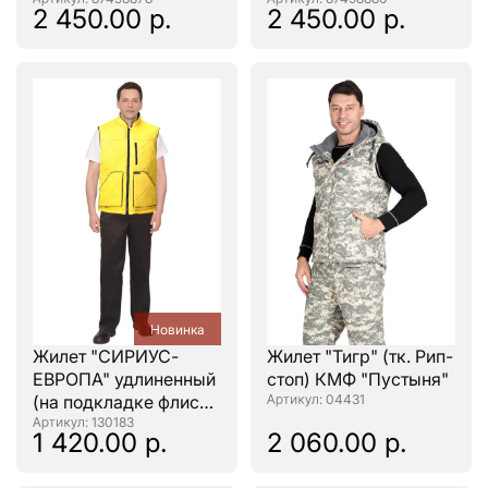
серый
хаки
2 450.00 р.
2 450.00 р.
Новинка
Жилет "СИРИУС-
Жилет "Тигр" (тк. Рип-
ЕВРОПА" удлиненный
стоп) КМФ "Пустыня"
(на подкладке флис
: 04431
синий) желтый
: 130183
1 420.00 р.
2 060.00 р.