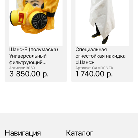
Шанс-Е (полумаска)
Специальная
Универсальный
огнестойкая накидка
фильтрующий
«Шанс»
малогабаритный
: 3069
: САМ006 ЕК
3 850.00 р.
1 740.00 р.
самоспасатель
(УФМС)
Навигация
Каталог