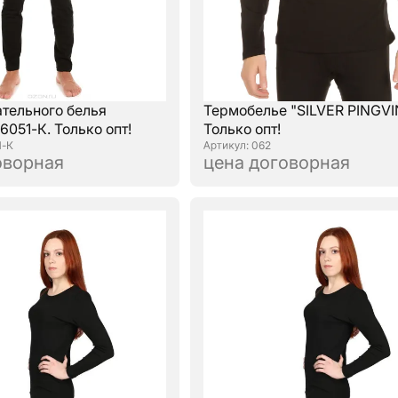
ательного белья
Термобелье "SILVER PINGVI
051-К. Только опт!
Только опт!
1-К
: 062
оворная
цена договорная