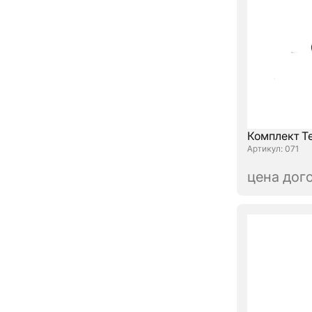
Комплект Т
: 071
цена дог