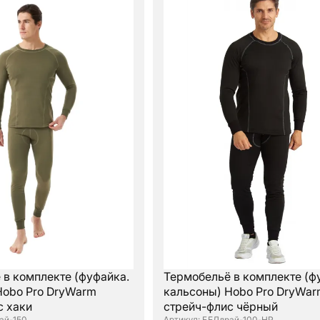
 в комплекте (фуфайка.
Термобельё в комплекте (ф
Hobo Pro DryWarm
кальсоны) Hobo Pro DryWa
с хаки
стрейч-флис чёрный
ай-150
: БЕЛдрай-100-HP