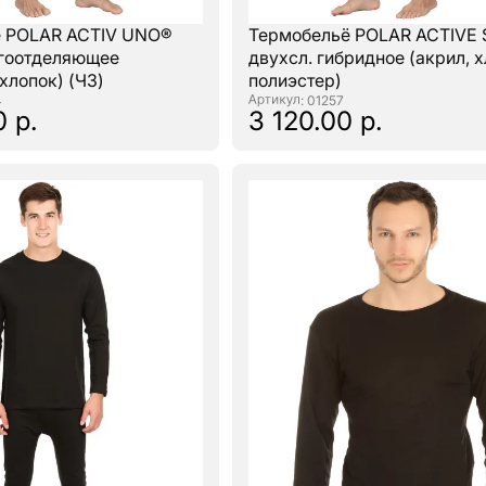
е POLAR ACTIV UNO®
Термобельё POLAR ACTIVE 
агоотделяющее
двухсл. гибридное (акрил, 
хлопок) (ЧЗ)
полиэстер)
4
: 01257
0 р.
3 120.00 р.