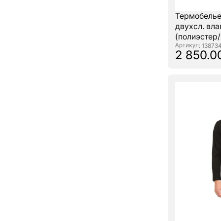
Термобель
двухсл. вл
(полиэстер/
: 13873
2 850.0