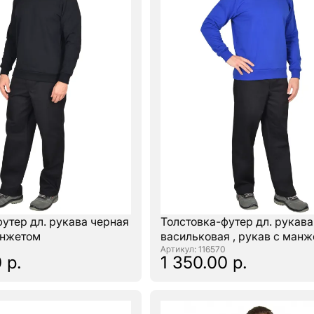
утер дл. рукава черная
Толстовка-футер дл. рукава
анжетом
васильковая , рукав с ман
: 116570
 р.
1 350.00 р.