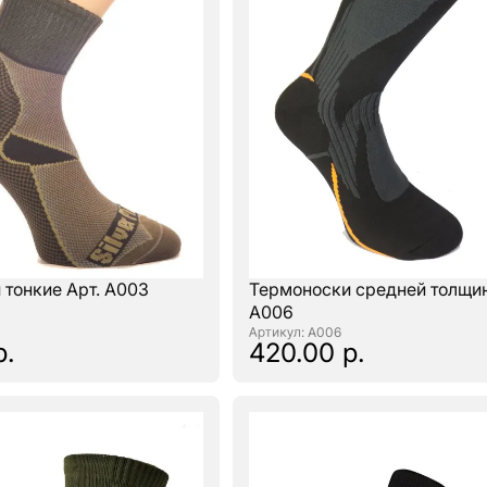
 тонкие Арт. А003
Термоноски средней толщин
А006
: А006
р.
420.00 р.