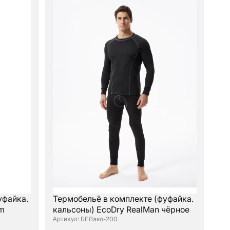
уфайка.
Термобельё в комплекте (фуфайка.
rm
кальсоны) EcoDry RealMan чёрное
: БЕЛэко-200