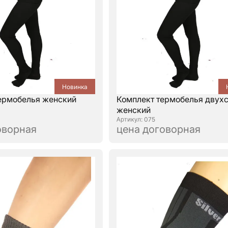
Новинка
ермобелья женский
Комплект термобелья двух
женский
: 075
оворная
цена договорная