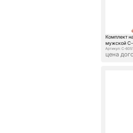
Комплект н
мужской С-6
: С-605
цена дог