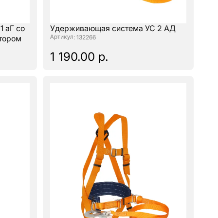
 аГ со
Удерживающая система УС 2 АД
атором
: 132266
1 190.00 р.