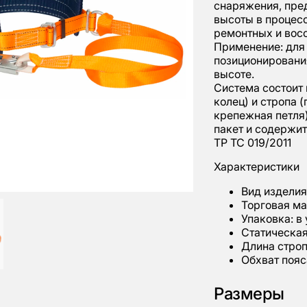
снаряжения, пре
высоты в процес
ремонтных и восс
Применение: для 
позиционировани
высоте.
Система состоит 
колец) и стропа 
крепежная петля
пакет и содержит
ТР ТС 019/2011
Характеристики
Вид издели
Торговая м
Упаковка: в 
Статическая 
Длина строп:
Обхват пояс
Размеры