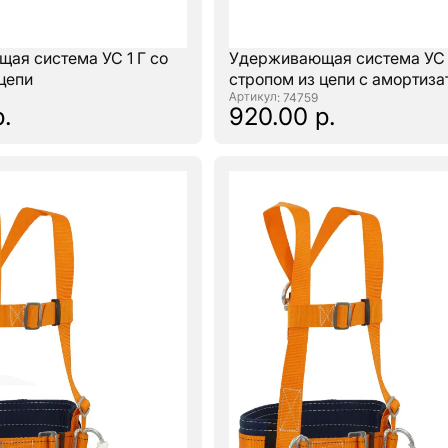
ая система УС 1 Г со
Удерживающая система УС 1
цепи
стропом из цепи с амортиз
: 74759
р.
920.00 р.