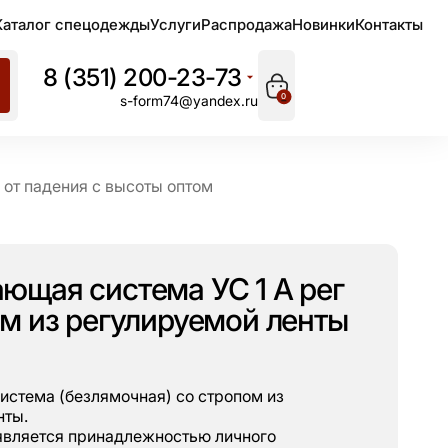
Каталог спецодежды
Услуги
Распродажа
Новинки
Контакты
8 (351) 200-23-73
0
s-form74@yandex.ru
от падения с высоты оптом
ющая система УС 1 А рег
ом из регулируемой ленты
стема (безлямочная) со стропом из
нты.
является принадлежностью личного