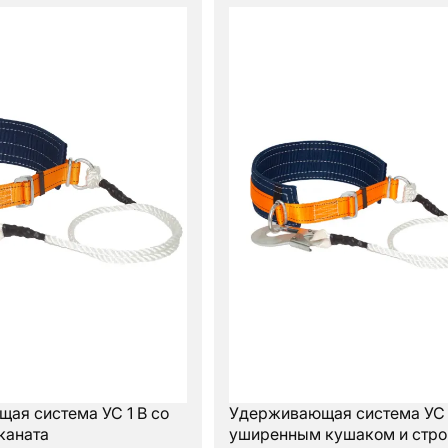
ая система УС 1 В со
Удерживающая система УС 1
каната
уширенным кушаком и стро