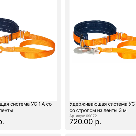
ая система УС 1 А со
Удерживающая система УС 1
 ленты
со стропом из ленты 3 м
: 69072
р.
720.00 р.