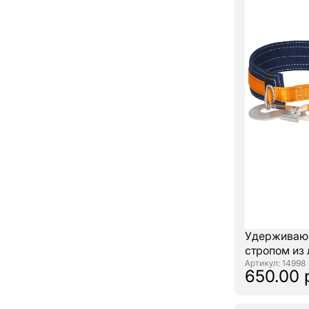
Удерживающ
стропом из
: 14998
650.00 