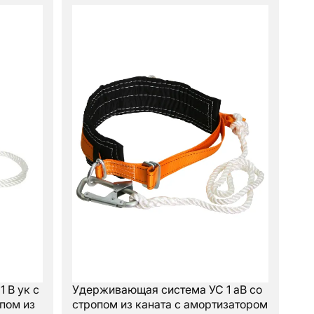
 В ук с
Удерживающая система УС 1 аВ со
пом из
стропом из каната с амортизатором