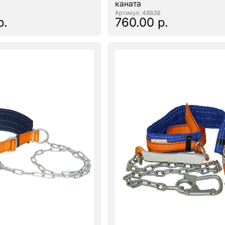
каната
: 48838
р.
760.00 р.