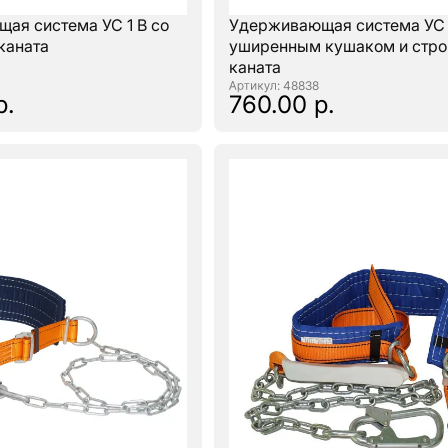
ая система УС 1 В со
Удерживающая система УС 1
каната
уширенным кушаком и стро
каната
: 48838
р.
760.00 р.