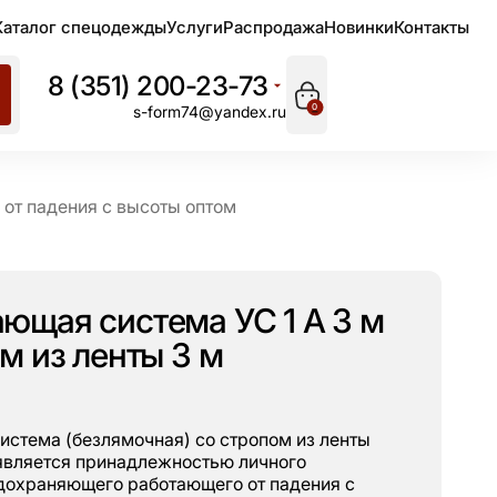
Каталог спецодежды
Услуги
Распродажа
Новинки
Контакты
8 (351) 200-23-73
0
s-form74@yandex.ru
от падения с высоты оптом
ющая система УС 1 А 3 м
м из ленты 3 м
стема (безлямочная) со стропом из ленты
является принадлежностью личного
дохраняющего работающего от падения с