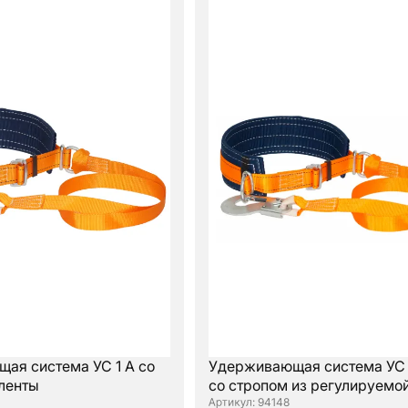
ая система УС 1 А со
Удерживающая система УС 1
 ленты
со стропом из регулируемо
: 94148