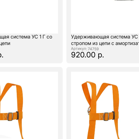
ая система УС 1 Г со
Удерживающая система УС 1
цепи
стропом из цепи с амортиз
: 74759
р.
920.00 р.