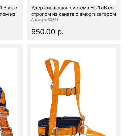
 В ук с
Удерживающая система УС 1 аВ со
пом из
стропом из каната с амортизатором
: 60351
950.00 р.