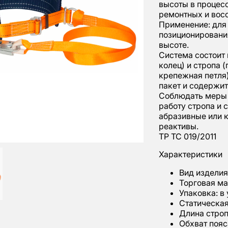
высоты в процес
ремонтных и восс
Применение: для 
позиционировани
высоте.
Система состоит 
колец) и стропа 
крепежная петля
пакет и содержит
Соблюдать меры 
работу стропа и 
абразивные или 
реактивы.
ТР ТС 019/2011
Характеристики
Вид издели
Торговая м
Упаковка: в 
Статическая 
Длина строп:
Обхват пояс