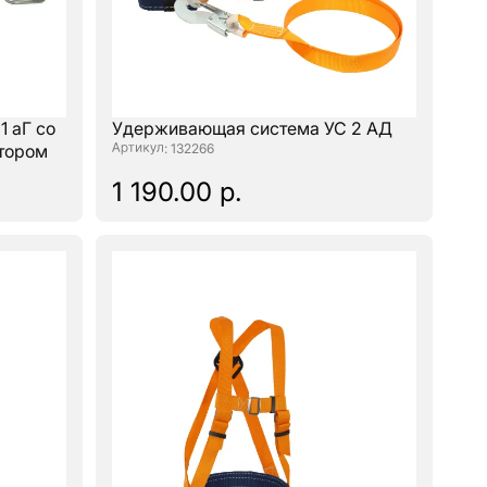
 аГ со
Удерживающая система УС 2 АД
атором
: 132266
1 190.00 р.