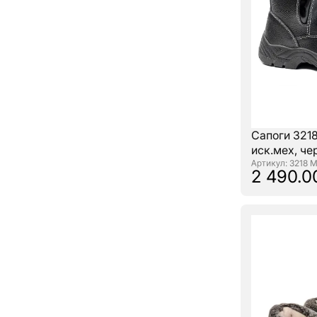
Сапоги 3218
иск.мех, ч
: 3218 
2 490.0