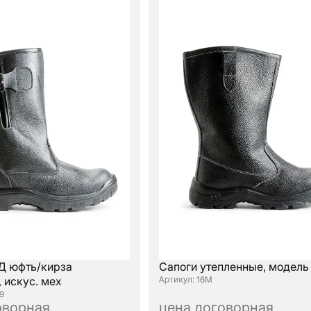
Д юфть/кирза
Сапоги утепленные, модель
 искус. мех
: 16М
9
оворная
цена договорная