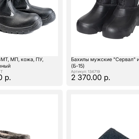
МТ, МП, кожа, ПУ,
Бахилы мужские "Сервал" 
ерный
(Б-15)
МТ
: 134719
0 р.
2 370.00 р.