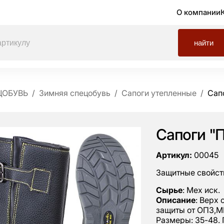
О компании
найти
ЦОБУВЬ
Зимняя спецобувь
Сапоги утепленные
Сап
Сапоги "
Артикул:
00045
Защитные свойст
Сырье
: Мех иск.
Описание
: Верх
защиты от ОПЗ,МВ
Размеры: 35-48.