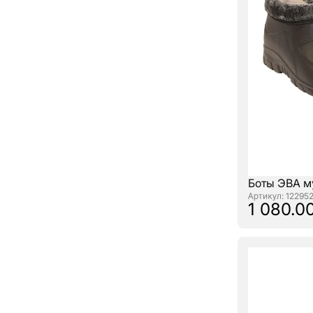
Боты ЭВА м
: 12295
1 080.00