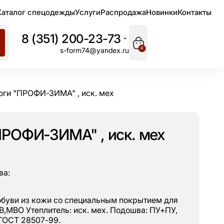
Каталог спецодежды
Услуги
Распродажа
Новинки
Контакты
8 (351) 200-23-73
0
s-form74@yandex.ru
оги "ПРОФИ-ЗИМА" , иск. мех
ПРОФИ-ЗИМА" , иск. мех
ва:
 обуви из кожи со специальным покрытием для
,МВО Утеплитель: иск. мех. Подошва: ПУ+ПУ,
 ГОСТ 28507-99.