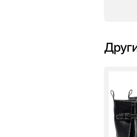
Други