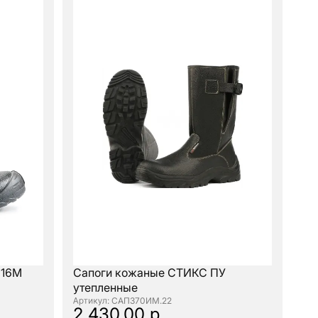
 16М
Сапоги кожаные СТИКС ПУ
утепленные
: САП370ИМ.22
2 430.00 р.