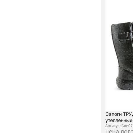
Сапоги ТРУ
утепленные,
: Сап07
цена дог