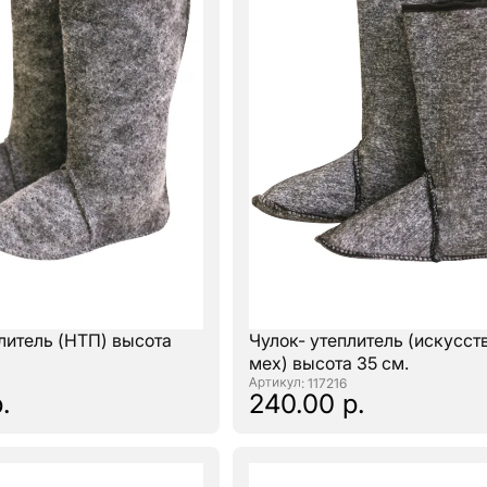
литель (НТП) высота
Чулок- утеплитель (искусс
мех) высота 35 см.
: 117216
.
240.00 р.