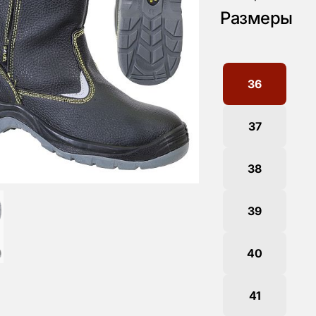
Размеры
36
37
38
39
40
41