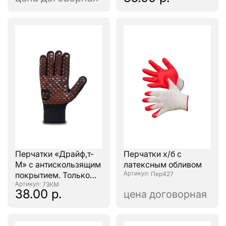
Перчатки «Драйф,т-
Перчатки х/б с
М» с антискользящим
латексным обливом
покрытием. Только
: Пер427
остатки!
: 73КМ
38.00 р.
цена договорная