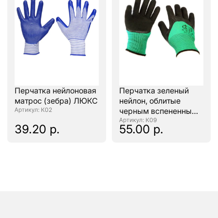
Перчатка нейлоновая
Перчатка зеленый
матрос (зебра) ЛЮКС
нейлон, облитые
: К02
черным вспененным
латексом (глубокий
: К09
39.20 р.
55.00 р.
облив)