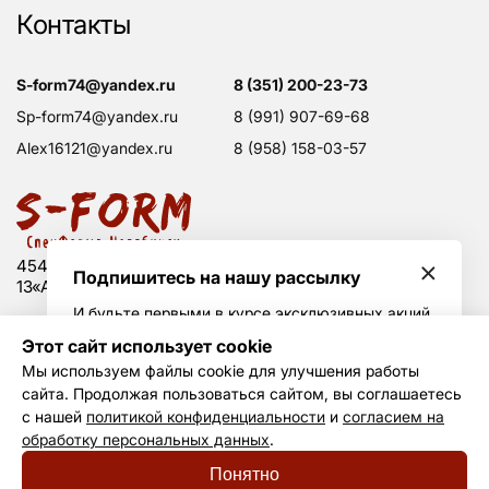
Контакты
s-form74@yandex.ru
8 (351) 200-23-73
sp-form74@yandex.ru
8 (991) 907-69-68
alex16121@yandex.ru
8 (958) 158-03-57
454008 Россия, г. Челябинск, Свердловский тракт,
Подпишитесь на нашу рассылку
13«А», оф. 203
И будьте первыми в курсе эксклюзивных акций
и горячих скидок
Этот сайт использует cookie
Политика конфиденциальности
Мы используем файлы cookie для улучшения работы
Согласие на обработку данных
сайта. Продолжая пользоваться сайтом, вы соглашаетесь
Создание сайта —
Не Агентство
Я принимаю условия
политики
с нашей
политикой конфиденциальности
и
согласием на
конфиденциальности
и даю своё согласие на
обработку
обработку персональных данных
.
© S-form, 2011—2026
персональных данных
.
Понятно