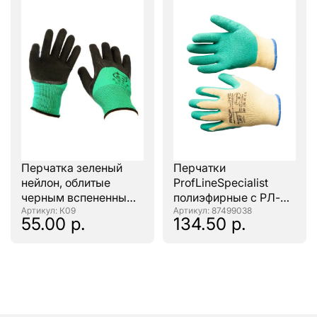
Перчатка зеленый
Перчатки
нейлон, облитые
ProfLineSpecialist
черным вспененным
полиэфирные с РЛ-
латексом (глубокий
: К09
покрытием, желтый
: 87499038
55.00 р.
134.50 р.
облив)