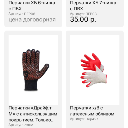
Перчатки ХБ 6-нитка
Перчатки ХБ 7-нитка
с ПВХ
с ПВХ
: ПЕР06
: ПЕР03
35.00 р.
цена договорная
Перчатки «Драйф,т-
Перчатки х/б с
М» с антискользящим
латексным обливом
покрытием. Только
: Пер427
остатки!
: 73КМ