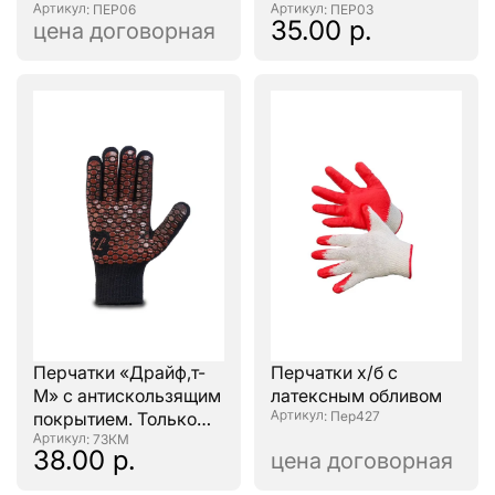
: ПЕР06
: ПЕР03
35.00 р.
цена договорная
Перчатки «Драйф,т-
Перчатки х/б с
М» с антискользящим
латексным обливом
покрытием. Только
: Пер427
остатки!
: 73КМ
38.00 р.
цена договорная