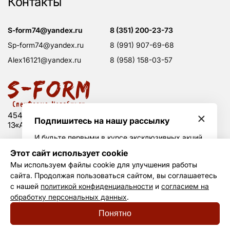
Контакты
s-form74@yandex.ru
8 (351) 200-23-73
sp-form74@yandex.ru
8 (991) 907-69-68
alex16121@yandex.ru
8 (958) 158-03-57
454008 Россия, г. Челябинск, Свердловский тракт,
Подпишитесь на нашу рассылку
13«А», оф. 203
И будьте первыми в курсе эксклюзивных акций
и горячих скидок
Этот сайт использует cookie
Политика конфиденциальности
Мы используем файлы cookie для улучшения работы
Согласие на обработку данных
сайта. Продолжая пользоваться сайтом, вы соглашаетесь
Создание сайта —
Не Агентство
Я принимаю условия
политики
с нашей
политикой конфиденциальности
и
согласием на
конфиденциальности
и даю своё согласие на
обработку
обработку персональных данных
.
© S-form, 2011—2026
персональных данных
.
Понятно