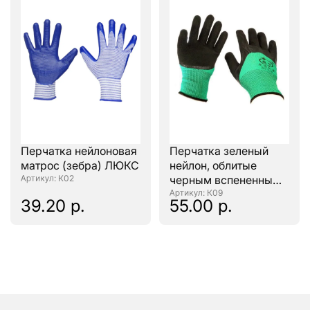
Перчатка нейлоновая
Перчатка зеленый
матрос (зебра) ЛЮКС
нейлон, облитые
: К02
черным вспененным
латексом (глубокий
: К09
39.20 р.
55.00 р.
облив)