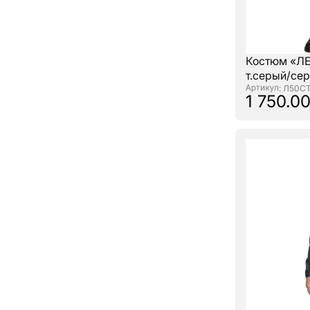
Костюм «Л
т.серый/се
: Л50С
1 750.00