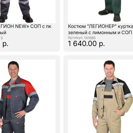
ЕГИОН NEW» СОП с пк
Костюм "ЛЕГИОНЕР" куртка
рый
зеленый с лимонным и СОП
Т3
: 141695
 р.
1 640.00 р.