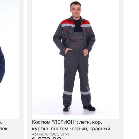
.
Костюм "ЛЕГИОН": летн. кор.
илек
куртка, п/к тем.-серый, красный
: КОСЭ 311-1