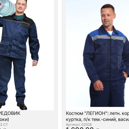
РЕДОВИК
Костюм "ЛЕГИОН": летн. кор
юки)
куртка, п/к тем.-синий, вас
32 СТ
: 02108