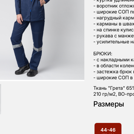
- воротник отлож
- широкие СОП п
- нагрудный карм
- карманы в швах
- на спинке кули
- рукава с манже
- усилительные н
БРЮКИ:
- с накладными 
- в области коле
- застежка брюк
- широкие СОП в
Ткань "Грета" 65
210 гр/м2, ВО-пр
Размеры
44-46