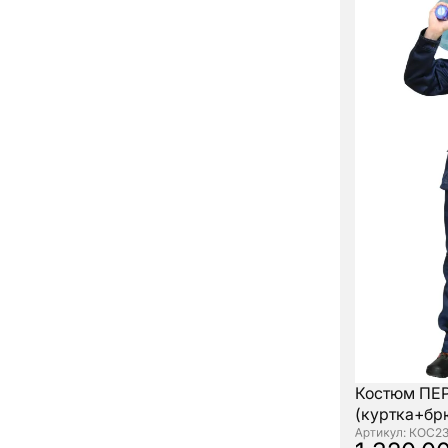
Костюм ПЕ
(куртка+бр
: КОС2