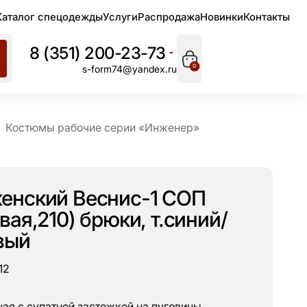
Каталог спецодежды
Услуги
Распродажа
Новинки
Контакты
8 (351) 200-23-73
0
s-form74@yandex.ru
Костюмы рабочие серии «Инженер»
енский Веснис-1 СОП
вая,210) брюки, т.синий/
вый
12
ная с супатной застежкой на пуговицы