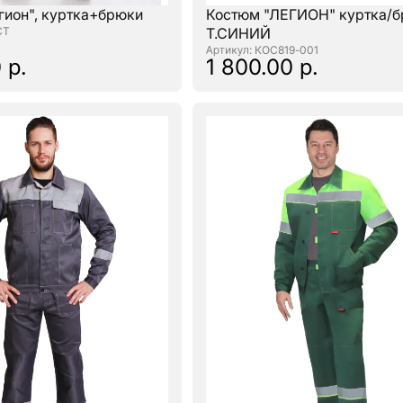
гион", куртка+брюки
Костюм "ЛЕГИОН" куртка/
СТ
Т.СИНИЙ
: КОС819-001
 р.
1 800.00 р.