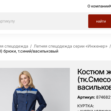
О компании
найти
яя спецодежда
Летняя спецодежда серии «Инженер»
) брюки, т.синий/васильковый
Костюм ж
(тк.Смесо
василько
Артикул:
874682
КУРТКА:
- куртка удлинен