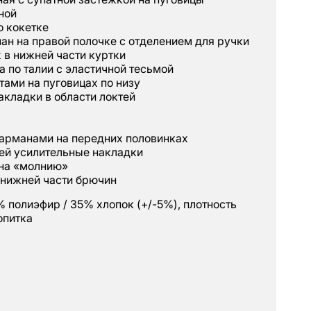
ной
о кокетке
ан на правой полочке с отделением для ручки
 в нижней части куртки
са по талии с эластичной тесьмой
тами на пуговицах по низу
акладки в области локтей
карманами на передних половинках
ней усилительные накладки
 на «молнию»
 нижней части брючин
% полиэфир / 35% хлопок (+/-5%), плотность
опитка