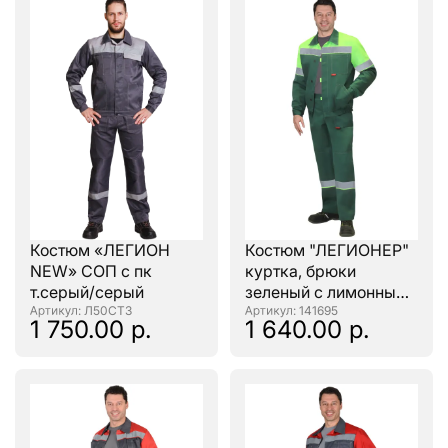
Костюм «ЛЕГИОН
Костюм "ЛЕГИОНЕР"
NEW» СОП с пк
куртка, брюки
т.серый/серый
зеленый с лимонным
: Л50СТ3
и СОП
: 141695
1 750.00 р.
1 640.00 р.