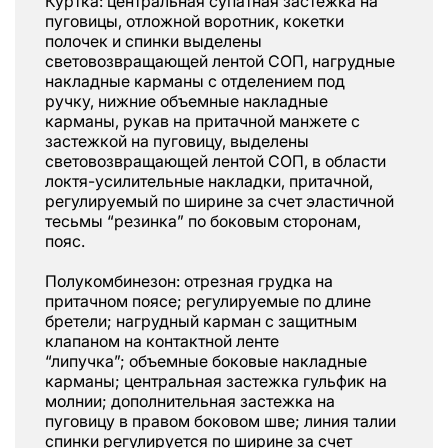
Куртка: центральная супатная застежка на
пуговицы, отложной воротник, кокетки
полочек и спинки выделены
световозвращающей лентой СОП, нагрудные
накладные карманы с отделением под
ручку, нижние объемные накладные
карманы, рукав на притачной манжете с
застежкой на пуговицу, выделены
световозвращающей лентой СОП, в области
локтя-усилительные накладки, притачной,
регулируемый по ширине за счет эластичной
тесьмы “резинка” по боковым сторонам,
пояс.
Полукомбинезон: отрезная грудка на
притачном поясе; регулируемые по длине
бретели; нагрудный карман с защитным
клапаном на контактной ленте
“липучка”; объемные боковые накладные
карманы; центральная застежка гульфик на
молнии; дополнительная застежка на
пуговицу в правом боковом шве; линия талии
спинки регулируется по ширине за счет