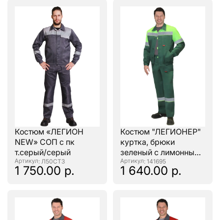
Костюм «ЛЕГИОН
Костюм "ЛЕГИОНЕР"
NEW» СОП с пк
куртка, брюки
т.серый/серый
зеленый с лимонным
: Л50СТ3
и СОП
: 141695
1 750.00 р.
1 640.00 р.