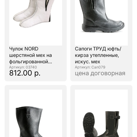
Чулок NORD
Сапоги ТРУД юфть/
шерстяной мех на
кирза утепленные,
фольгированной
искус. мех
основе
: 03740
: Сап079
812.00 р.
цена договорная