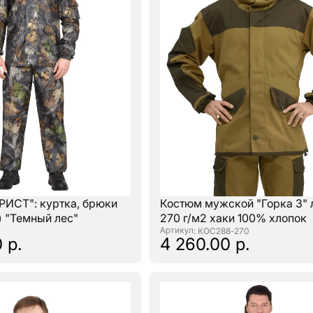
РИСТ": куртка, брюки
Костюм мужской "Горка 3" 
) "Темный лес"
270 г/м2 хаки 100% хлопок
: КОС288-270
 р.
4 260.00 р.