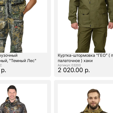
рузочный
Куртка-штормовка "ГЕО" ( 
ный, "Темный Лес"
палаточное ) хаки
ПС
: 03200
 р.
2 020.00 р.