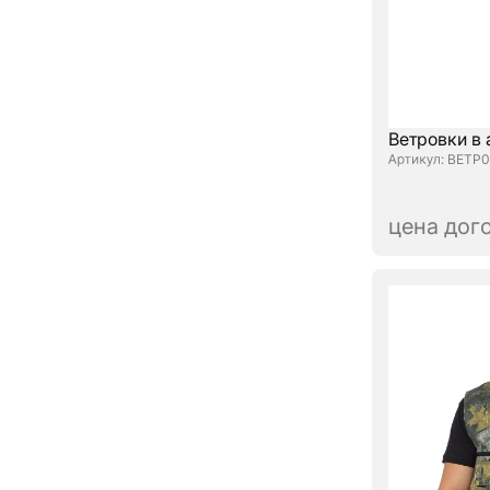
Ветровки в
: ВЕТР0
цена дог