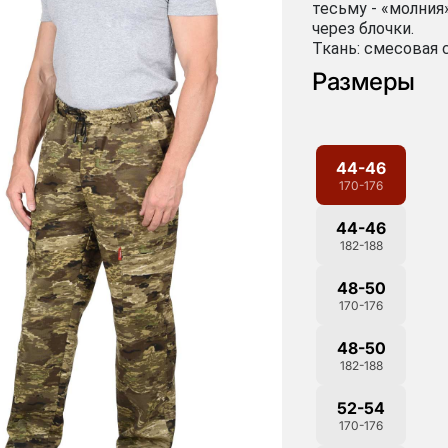
тесьму - «молния
через блочки.
Ткань: смесовая с
Размеры
44-46
170-176
44-46
182-188
48-50
170-176
48-50
182-188
52-54
170-176