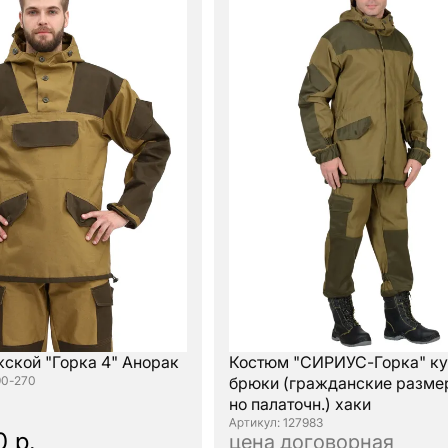
ской "Горка 4" Анорак
Костюм "СИРИУС-Горка" ку
90-270
брюки (гражданские размер
но палаточн.) хаки
: 127983
0 р.
цена договорная