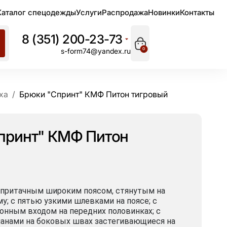
Каталог спецодежды
Услуги
Распродажа
Новинки
Контакты
8 (351) 200-23-73
0
s-form74@yandex.ru
ха
Брюки "Спринт" КМФ Питон тигровый
принт" КМФ Питон
 притачным широким поясом, стянутым на
у; с пятью узкими шлевками на поясе; с
онным входом на передних половинках; с
анами на боковых швах застегивающиеся на