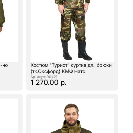
п-но
Костюм "Турист" куртка дл., брюки
(тк.Оксфорд) КМФ Нато
: 00421
1 270.00 р.