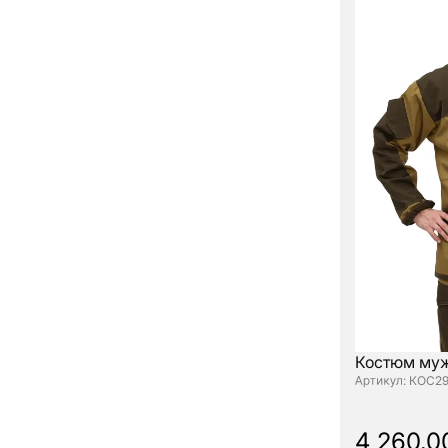
Костюм муж
: КОС2
4 260.0