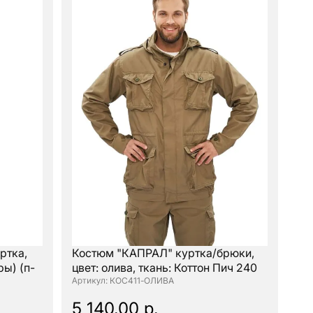
ртка,
Костюм "КАПРАЛ" куртка/брюки,
ы) (п-
цвет: олива, ткань: Коттон Пич 240
: КОС411-ОЛИВА
5 140.00 р.