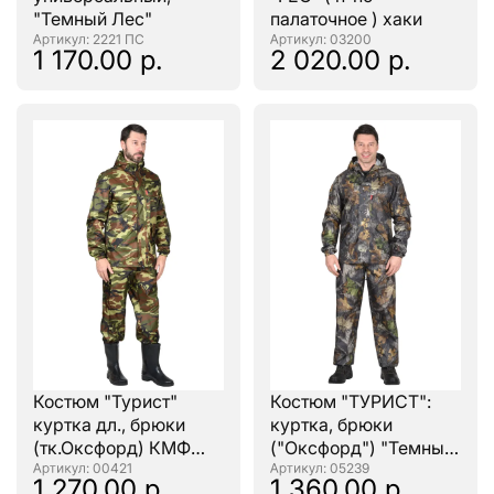
"Темный Лес"
палаточное ) хаки
: 2221 ПС
: 03200
1 170.00 р.
2 020.00 р.
Костюм "Турист"
Костюм "ТУРИСТ":
куртка дл., брюки
куртка, брюки
(тк.Оксфорд) КМФ
("Оксфорд") "Темный
Нато
: 00421
лес"
: 05239
1 270.00 р.
1 360.00 р.