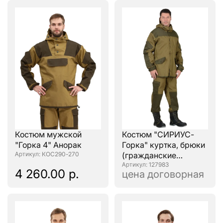
Костюм мужской
Костюм "СИРИУС-
"Горка 4" Анорак
Горка" куртка, брюки
: КОС290-270
(гражданские
размеры) (п-но
: 127983
4 260.00 р.
цена договорная
палаточн.) хаки