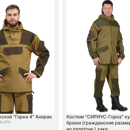
ской "Горка 4" Анорак
Костюм "СИРИУС-Горка" ку
90-270
брюки (гражданские размер
но палаточн.) хаки