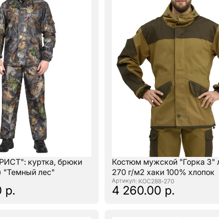
РИСТ": куртка, брюки
Костюм мужской "Горка 3" 
) "Темный лес"
270 г/м2 хаки 100% хлопок
: КОС288-270
 р.
4 260.00 р.