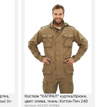
ртка,
Костюм "КАПРАЛ" куртка/брюки,
ы) (п-
цвет: олива, ткань: Коттон Пич 240
: КОС411-ОЛИВА