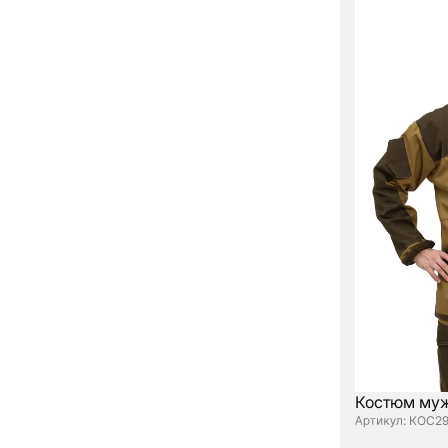
Костюм муж
: КОС2