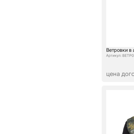
Ветровки в
: ВЕТР0
цена дог