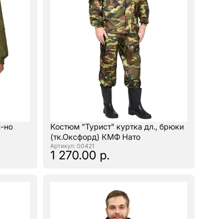
п-но
Костюм "Турист" куртка дл., брюки
(тк.Оксфорд) КМФ Нато
: 00421
1 270.00 р.