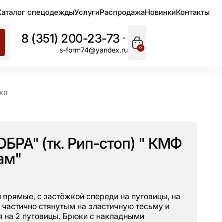
Каталог спецодежды
Услуги
Распродажа
Новинки
Контакты
8 (351) 200-23-73
0
s-form74@yandex.ru
ха
БРА" (тк. Рип-стоп) " КМФ
ам"
и прямые, с застёжкой спереди на пуговицы, на
 частично стянутым на эластичную тесьму и
 на 2 пуговицы. Брюки с накладными