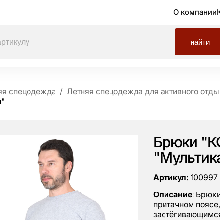
О компании
найти
яя спецодежда
Летняя спецодежда для активного отды
м"
Брюки "КО
"Мультик
Артикул:
100997
Описание
: Брюк
притачном поясе,
застёгивающимся