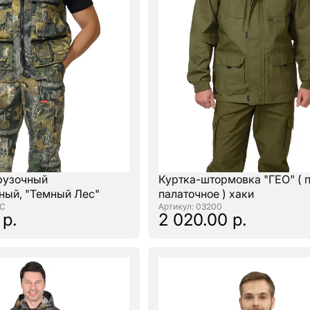
рузочный
Куртка-штормовка "ГЕО" ( 
ный, "Темный Лес"
палаточное ) хаки
ПС
: 03200
 р.
2 020.00 р.