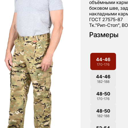
объёмными карма
боковом шве, за
накладными кар
ГОСТ 27575-87
Тк."Рип-Стоп", ВО,
Размеры
44-46
170-176
44-46
182-188
48-50
170-176
48-50
182-188
52-54