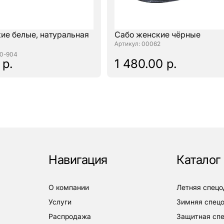
ие белые, натуральная
Сабо женские чёрные
: 00062
00-904
 р.
1 480.00 р.
Навигация
Каталог
о компании
летняя спец
услуги
зимняя спец
распродажа
защитная с