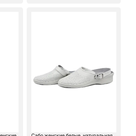
женские
Сабо женские белые, натуральная