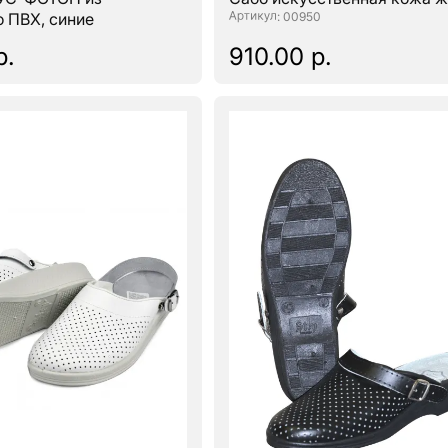
о ПВХ, синие
: 00950
р.
910.00 р.