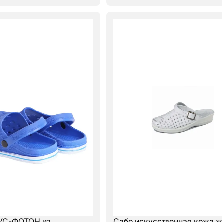
УС-ФОТОН из
Сабо искусственная кожа 