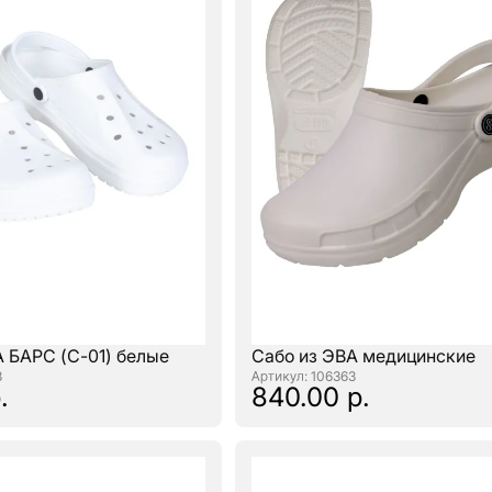
А БАРС (С-01) белые
Сабо из ЭВА медицинские
3
: 106363
.
840.00 р.