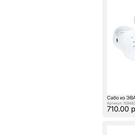
Сабо из ЭВ
: 15948
710.00 р