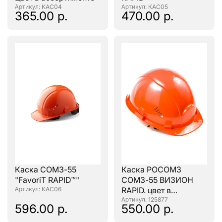
: КАС04
: КАС05
365.00 р.
470.00 р.
Каска СОМЗ-55
Каска РОСОМЗ
"FavoriT RAPID™"
СОМЗ-55 ВИЗИОН
: КАС06
RAPID. цвет в
ассортименте.
: 125877
596.00 р.
550.00 р.