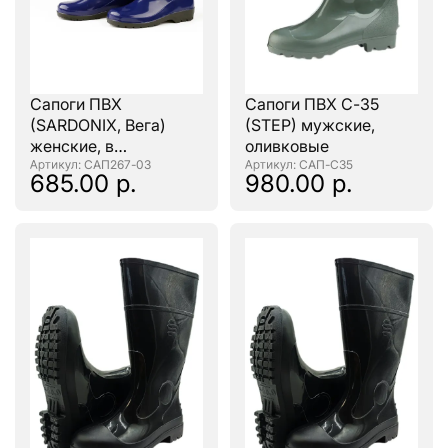
Сапоги ПВХ
Сапоги ПВХ С-35
(SARDONIX, Вега)
(STEP) мужские,
женские, в
оливковые
ассортименте
: САП267-03
: САП-С35
685.00 р.
980.00 р.