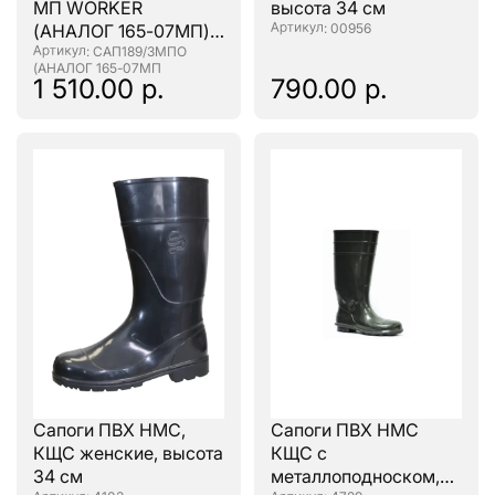
МП WORKER
высота 34 см
(АНАЛОГ 165-07МП)
: 00956
мет. подносок, олива/
: САП189/3МПО
(АНАЛОГ 165-07МП
белый/черный
1 510.00 р.
790.00 р.
Сапоги ПВХ НМС,
Сапоги ПВХ НМС
КЩС женские, высота
КЩС с
34 см
металлоподноском,