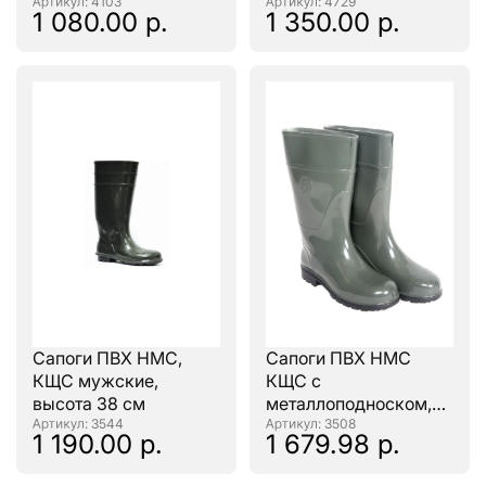
: 4103
женские, высота 34
: 4729
1 080.00 р.
1 350.00 р.
см
Сапоги ПВХ НМС,
Сапоги ПВХ НМС
КЩС мужские,
КЩС с
высота 38 см
металлоподноском,
: 3544
мужские, высота 38
: 3508
1 190.00 р.
1 679.98 р.
см