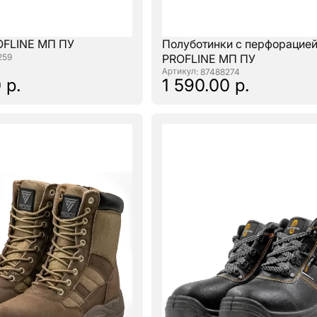
OFLINE МП ПУ
Полуботинки с перфорацие
259
PROFLINE МП ПУ
: 87488274
 р.
1 590.00 р.