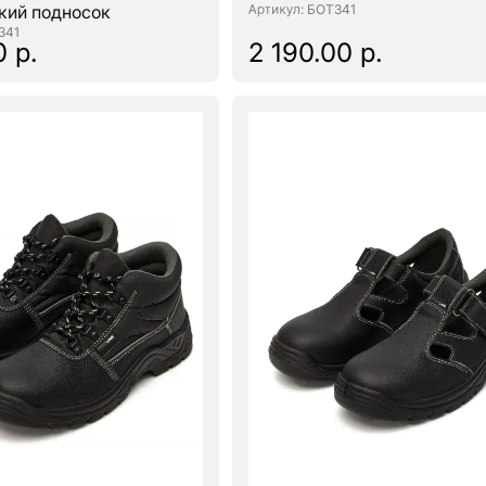
кий подносок
: БОТ341
341
0 р.
2 190.00 р.