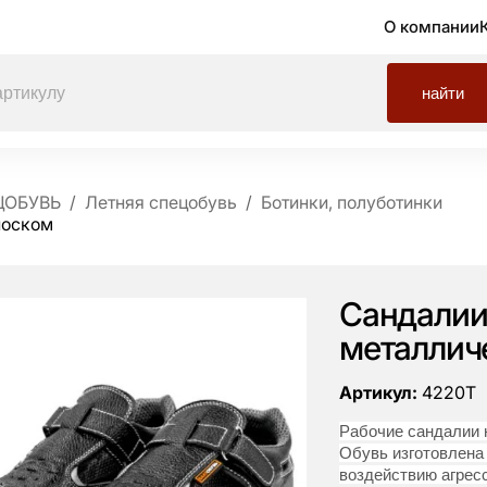
О компании
найти
ЦОБУВЬ
Летняя спецобувь
Ботинки, полуботинки
носком
Сандалии
металлич
Артикул:
4220Т
Рабочие сандалии 
Обувь изготовлена
воздействию агрес