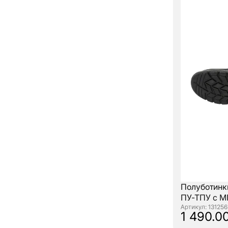
Полуботинк
ПУ-ТПУ с 
: 131256
1 490.00