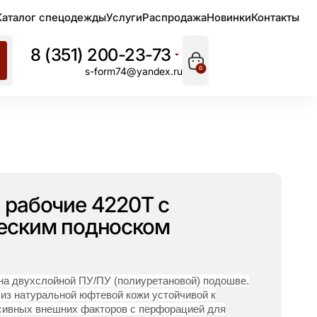
Каталог спецодежды
Услуги
Распродажа
Новинки
Контакты
8 (351) 200-23-73
0
s-form74@yandex.ru
 рабочие 4220Т с
еским подноском
на двухслойной ПУ/ПУ (полиуретановой) подошве.
 из натуральной юфтевой кожи устойчивой к
сивных внешних факторов с перфорацией для