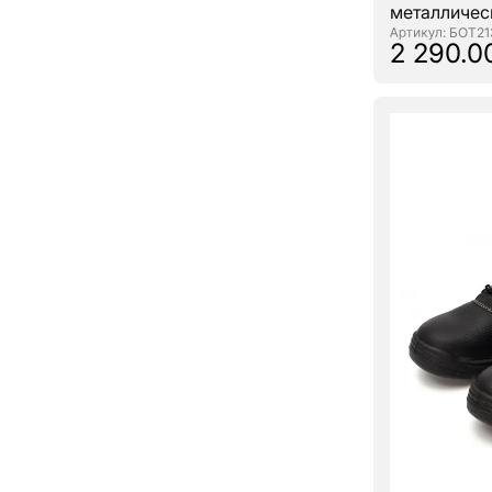
металличес
: БОТ21
2 290.0