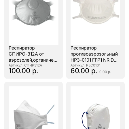
Респиратор
Респиратор
СПИРО-312А от
противоаэрозольный
аэрозолей,органических
НРЗ-0101 FFP1 NR D
веществ и сварочных
: СПИР312А
(аналог 3М 8101)
: РЕС0101
100.00 р.
60.00 р.
дымов
0.00 р.