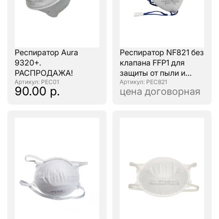
Респиратор Aura
Респиратор NF821 без
9320+.
клапана FFP1 для
РАСПРОДАЖА!
защиты от пыли и
: РЕС01
аэрозолей
: РЕС821
90.00 р.
цена договорная