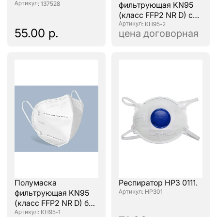
: 137528
фильтрующая KN95
(класс FFP2 NR D) с
клапаном
: КН95-2
55.00 р.
цена договорная
Полумаска
Респиратор НРЗ 0111.
фильтрующая KN95
: НРЗ01
(класс FFP2 NR D) без
клапана
: КН95-1