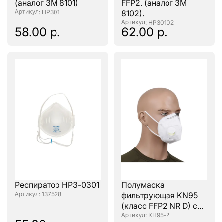
(аналог ЗМ 8101)
FFP2. (аналог ЗМ
: НРЗ01
8102).
: НРЗ0102
58.00 р.
62.00 р.
Респиратор НРЗ-0301
Полумаска
: 137528
фильтрующая KN95
(класс FFP2 NR D) с
клапаном
: КН95-2