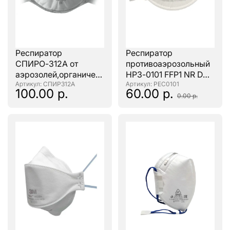
Респиратор
Респиратор
СПИРО-312А от
противоаэрозольный
аэрозолей,органических
НРЗ-0101 FFP1 NR D
веществ и сварочных
: СПИР312А
(аналог 3М 8101)
: РЕС0101
100.00 р.
60.00 р.
дымов
0.00 р.