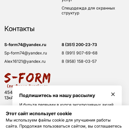
спецодежда для охранных
структур
Контакты
s-form74@yandex.ru
8 (351) 200-23-73
sp-form74@yandex.ru
8 (991) 907-69-68
alex16121@yandex.ru
8 (958) 158-03-57
454008 Россия, г. Челябинск, Свердловский тракт,
Подпишитесь на нашу рассылку
13«А», оф. 203
И будьте первыми в курсе эксклюзивных акций
и горячих скидок
Этот сайт использует cookie
Политика конфиденциальности
Мы используем файлы cookie для улучшения работы
Согласие на обработку данных
сайта. Продолжая пользоваться сайтом, вы соглашаетесь
Создание сайта —
Не Агентство