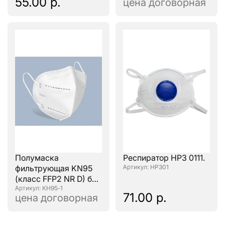
55.00 р.
цена договорная
Полумаска
Респиратор НРЗ 0111.
фильтрующая KN95
: НРЗ01
(класс FFP2 NR D) без
клапана
: КН95-1
71.00 р.
цена договорная