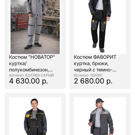
Костюм "НОВАТОР"
Костюм ФАВОРИТ
куртка/
куртка, брюки,
полукомбинезон,
черный с темно-
цвет: Т.СЕРЫЙ/
: КОС963-СЕРЫЙ
серым
: 152087
4 630.00 р.
2 680.00 р.
ЧЕРНЫЙ