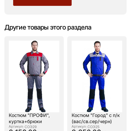
Другие товары этого раздела
Костюм "ПРОФИ",
Костюм "Город" с п/к
куртка+брюки
(вас/св.сер/черн)
: СОЭ29
: СОЭ25