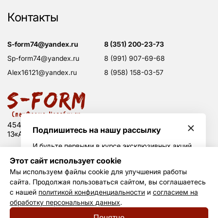
Контакты
s-form74@yandex.ru
8 (351) 200-23-73
sp-form74@yandex.ru
8 (991) 907-69-68
alex16121@yandex.ru
8 (958) 158-03-57
454008 Россия, г. Челябинск, Свердловский тракт,
Подпишитесь на нашу рассылку
13«А», оф. 203
И будьте первыми в курсе эксклюзивных акций
и горячих скидок
Этот сайт использует cookie
Политика конфиденциальности
Мы используем файлы cookie для улучшения работы
Согласие на обработку данных
сайта. Продолжая пользоваться сайтом, вы соглашаетесь
Создание сайта —
Не Агентство
Я принимаю условия
политики
с нашей
политикой конфиденциальности
и
согласием на
конфиденциальности
и даю своё согласие на
обработку
обработку персональных данных
.
© S-form, 2011—2026
персональных данных
.
Понятно