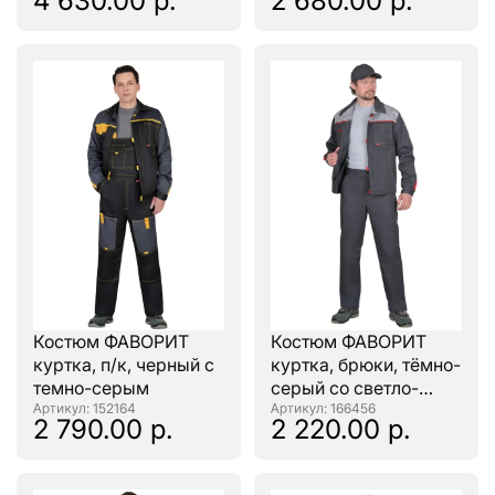
4 630.00 р.
2 680.00 р.
ЧЕРНЫЙ
Костюм ФАВОРИТ
Костюм ФАВОРИТ
куртка, п/к, черный с
куртка, брюки, тёмно-
темно-серым
серый со светло-
: 152164
серым и красным
: 166456
2 790.00 р.
2 220.00 р.