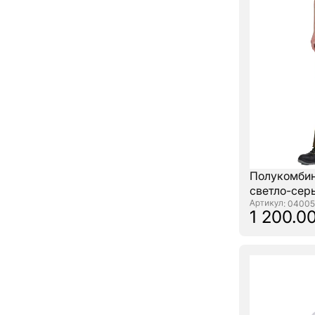
Полукомбин
светло-сер
: 04005
1 200.0