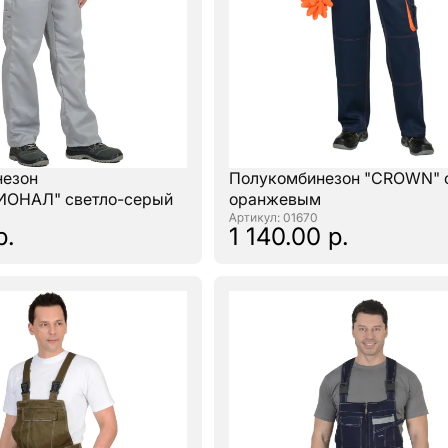
незон
Полукомбинезон "CROWN" с
ОНАЛ" светло-серый
оранжевым
: 01670
р.
1 140.00 р.