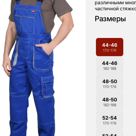
различными мног
частичной стяжко
Размеры
44-46
170-176
44-46
182-188
48-50
170-176
48-50
182-188
52-54
170-176
52-54