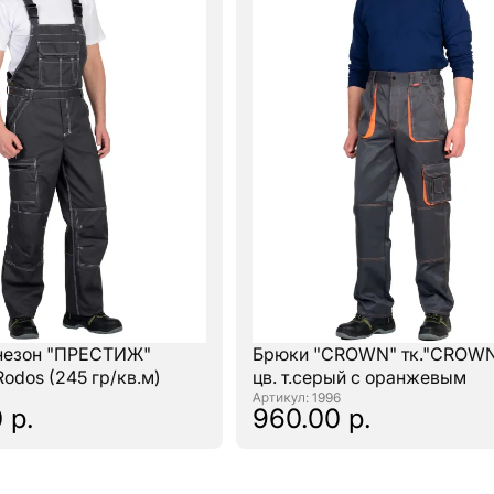
незон "ПРЕСТИЖ"
Брюки "CROWN" тк."CROWN
Rodos (245 гр/кв.м)
цв. т.серый с оранжевым
: 1996
 р.
960.00 р.