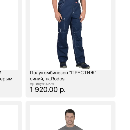
М
Полукомбинезон "ПРЕСТИЖ"
серым
синий, тк.Rodos
: 4279
1 920.00 р.