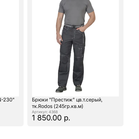
-230"
Брюки "Престиж" цв.т.серый,
тк.Rodos (245гр.кв.м)
: 4368
1 850.00 р.