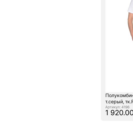
Полукомби
т.серый, тк.
: 4196
1 920.00