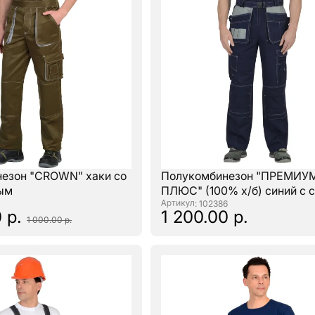
езон "CROWN" хаки со
Полукомбинезон "ПРЕМИУ
ым
ПЛЮС" (100% х/б) синий с 
: 102386
0 р.
1 200.00 р.
1 000.00 р.