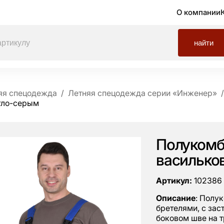
О компании
найти
яя спецодежда
Летняя спецодежда серии «Инженер»
тло-серым
Полуком
василько
Артикул:
102386
Описание
: Полу
бретелями, с зас
боковом шве на т