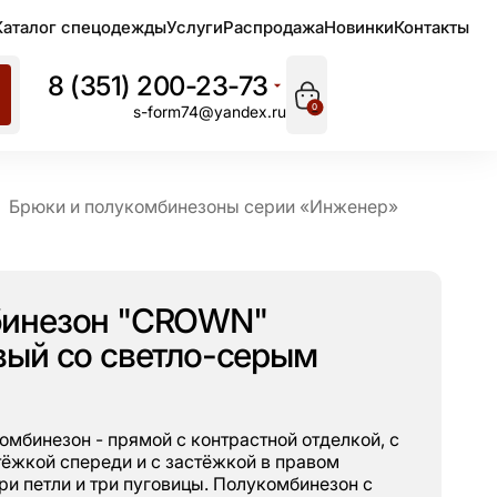
Каталог спецодежды
Услуги
Распродажа
Новинки
Контакты
8 (351) 200-23-73
0
s-form74@yandex.ru
Брюки и полукомбинезоны серии «Инженер»
бинезон "CROWN"
вый со светло-серым
комбинезон - прямой с контрастной отделкой, с
тёжкой спереди и с застёжкой в правом
ри петли и три пуговицы. Полукомбинезон с