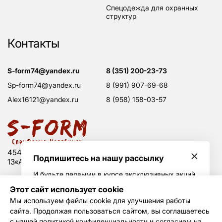
спецодежда для охранных
структур
Контакты
s-form74@yandex.ru
8 (351) 200-23-73
sp-form74@yandex.ru
8 (991) 907-69-68
alex16121@yandex.ru
8 (958) 158-03-57
454008 Россия, г. Челябинск, Свердловский тракт,
Подпишитесь на нашу рассылку
13«А», оф. 203
И будьте первыми в курсе эксклюзивных акций
и горячих скидок
Этот сайт использует cookie
Политика конфиденциальности
Мы используем файлы cookie для улучшения работы
Согласие на обработку данных
сайта. Продолжая пользоваться сайтом, вы соглашаетесь
Создание сайта —
Не Агентство
Я принимаю условия
политики
с нашей
политикой конфиденциальности
и
согласием на