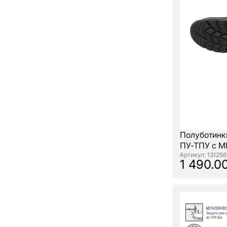
Полуботинк
ПУ-ТПУ с 
: 131256
1 490.00