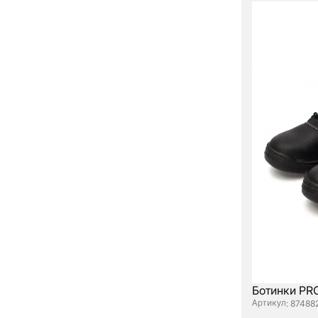
Ботинки PR
: 87488