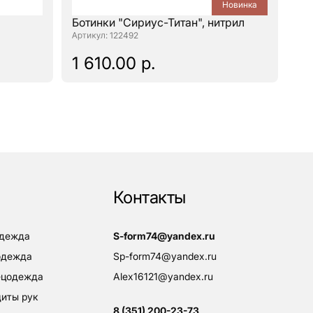
Новинка
Ботинки "Сириус-Титан", нитрил
: 122492
1 610.00 р.
Контакты
одежда
s-form74@yandex.ru
одежда
sp-form74@yandex.ru
пецодежда
alex16121@yandex.ru
щиты рук
8 (351) 200-23-73