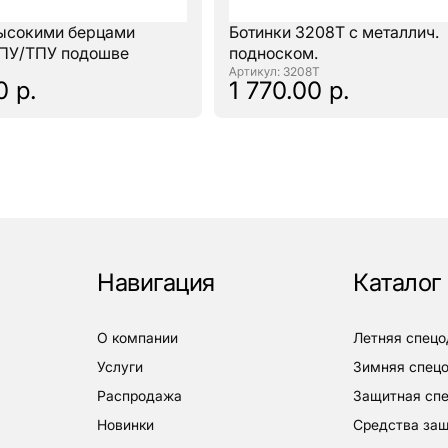
высокими берцами
Ботинки 3208Т с металлич.
 ПУ/ТПУ подошве
подноском.
: 3208Т
0 р.
1 770.00 р.
Навигация
Каталог
о компании
летняя спец
услуги
зимняя спец
распродажа
защитная с
новинки
средства за