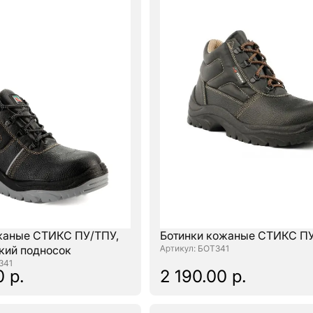
жаные СТИКС ПУ/ТПУ,
Ботинки кожаные СТИКС П
кий подносок
: БОТ341
341
0 р.
2 190.00 р.