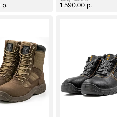
: 87488274
 р.
1 590.00 р.