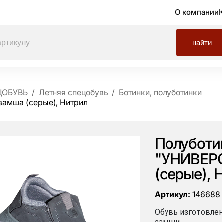
О компании
найти
ЦОБУВЬ
Летняя спецобувь
Ботинки, полуботинки
замша (серые), Нитрил
Полуботи
"УНИВЕРС
(серые), 
Артикул:
146688
Обувь изготовлен
замши.