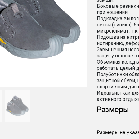
Боковые резинки
при ношении.
Подкладка выпол
сетки (типика), 
микроклимат, т.к
Подошва из нитр
истиранию, дефор
Завышенная носо
защиту союзке о
Объемная колодк
работать целый д
Полуботинки обл
защитной обуви, 
спортивным диза
Идеальны как для
активного отдыха
Размеры
Размеры не указ