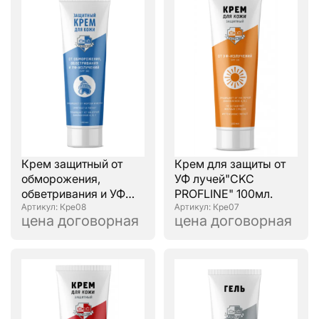
Крем защитный от
Крем для защиты от
обморожения,
УФ лучей"CKC
обветривания и УФ
PROFLINE" 100мл.
излучений "CKC
: Кре08
: Кре07
цена договорная
цена договорная
PROFLINE" 100мл.