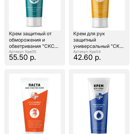
Крем защитный от
Крем для рук
обморожения и
защитный
обветривания "CKC
универсальный "CKC
PROFLINE" 100мл.
: Кре05
PROFLINE" 100мл.
: Кре04
55.50 р.
42.60 р.