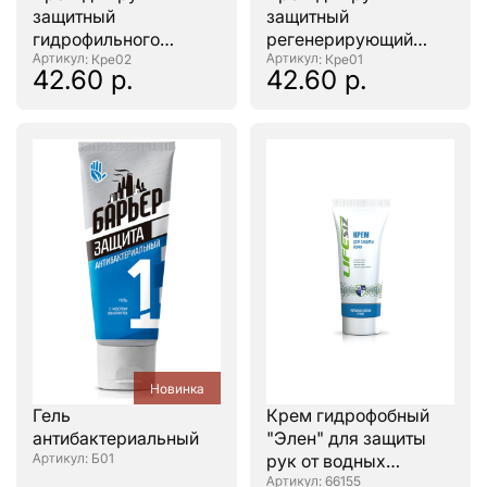
защитный
защитный
гидрофильного
регенерирующий
действия "CKC
: Кре02
"CKC PROFLINE"
: Кре01
42.60 р.
42.60 р.
PROFLINE" 100мл.
100мл.
Новинка
Гель
Крем гидрофобный
антибактериальный
"Элен" для защиты
: Б01
рук от водных
растворов, 100мл.
: 66155