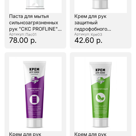
Паста для мытья
Крем для рук
сильнозагрязненных
защитный
рук "СКС PROFLINE"
гидрофобного
туба 200мл.
: Пас01
действия "CKC
: Кре03
78.00 р.
42.60 р.
PROFLINE" 100мл.
Крем для рук
Крем для рук