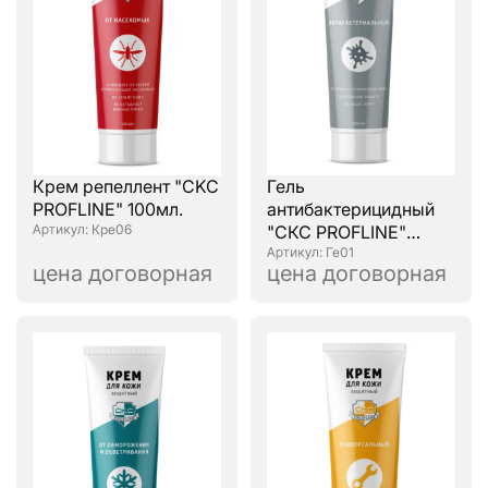
Крем репеллент "CKC
Гель
PROFLINE" 100мл.
антибактерицидный
: Кре06
"СКС PROFLINE"
100мл.
: Ге01
цена договорная
цена договорная