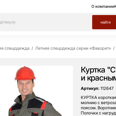
О компании
найти
яя спецодежда
Летняя спецодежда серии «Фаворит»
Куртка "
и красны
Артикул:
112647
КУРТКА короткая 
молнию с ветроза
поясом. Воротник
Полочки с нагру