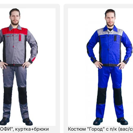
ОФИ", куртка+брюки
Костюм "Город" с п/к (вас/с