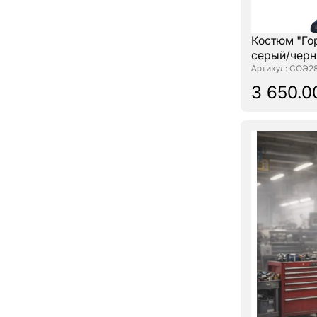
Костюм "Горо
серый/черн
: СОЭ2
3 650.0