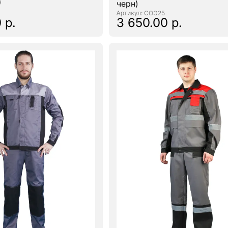
9
черн)
: СОЭ25
 р.
3 650.00 р.