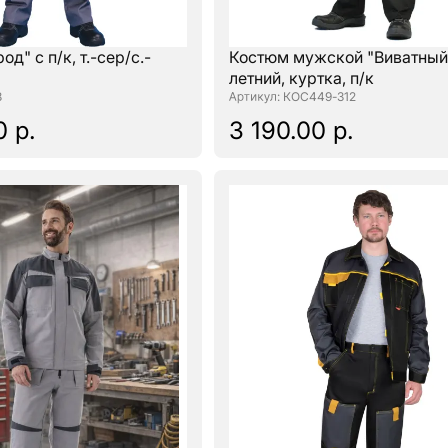
д" с п/к, т.-сер/с.-
Костюм мужской "Виватный
летний, куртка, п/к
8
: КОС449-312
0 р.
3 190.00 р.