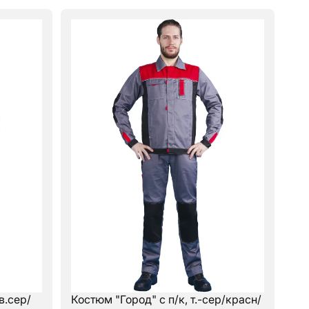
в.сер/
Костюм "Город" с п/к, т.-сер/красн/