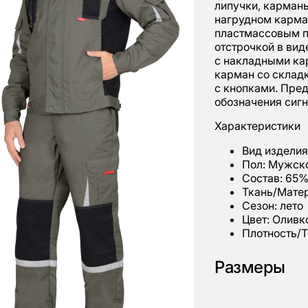
липучки, карманы
нагрудном карман
пластмассовым п
отстрочкой в вид
с накладными ка
карман со складк
с кнопками. Пре
обозначения сиг
Характеристики
Вид изделия
Пол: Мужск
Состав: 65%
Ткань/Матер
Сезон: лето
Цвет: Олив
Плотность/Т
Размеры