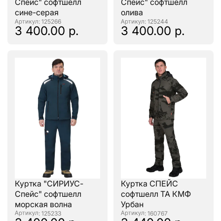
Спейс" софтшелл
Спейс" софтшелл
сине-серая
олива
: 125266
: 125244
3 400.00 р.
3 400.00 р.
Куртка "СИРИУС-
Куртка СПЕЙС
Спейс" софтшелл
софтшелл ТА КМФ
морская волна
Урбан
: 125233
: 160767