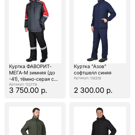
Куртка ФАВОРИТ-
Куртка "Азов"
МЕГА-М зимняя (до
софтшелл синяя
-41), тёмно-серая с
: 116319
черным, красным и
: 112779
3 750.00 р.
2 300.00 р.
СОП