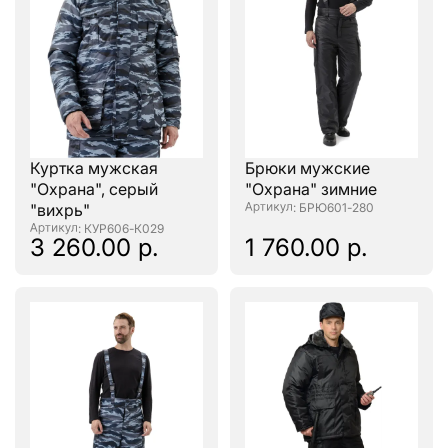
Куртка мужская
Брюки мужские
"Охрана", серый
"Охрана" зимние
"вихрь"
: БРЮ601-280
: КУР606-К029
3 260.00 р.
1 760.00 р.