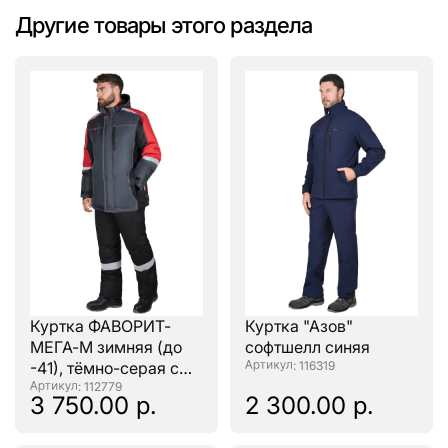
Другие товары этого раздела
Куртка ФАВОРИТ-
Куртка "Азов"
МЕГА-М зимняя (до
софтшелл синяя
-41), тёмно-серая с
: 116319
черным, красным и
: 112779
3 750.00 р.
2 300.00 р.
СОП