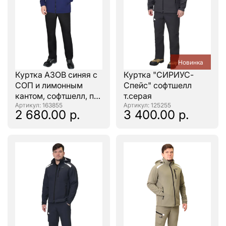
Новинка
Куртка АЗОВ синяя с
Куртка "СИРИУС-
СОП и лимонным
Спейс" софтшелл
кантом, софтшелл, пл
т.серая
350 г/кв.м
: 163855
: 125255
2 680.00 р.
3 400.00 р.