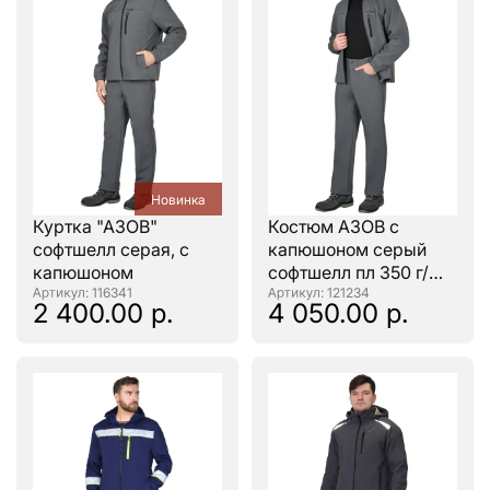
Новинка
Куртка "АЗОВ"
Костюм АЗОВ с
софтшелл серая, с
капюшоном серый
капюшоном
софтшелл пл 350 г/
: 116341
кв.м
: 121234
2 400.00 р.
4 050.00 р.