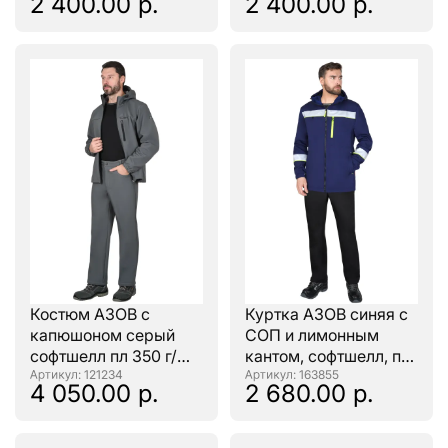
2 400.00 р.
2 400.00 р.
Костюм АЗОВ с
Куртка АЗОВ синяя с
капюшоном серый
СОП и лимонным
софтшелл пл 350 г/
кантом, софтшелл, пл
кв.м
: 121234
350 г/кв.м
: 163855
4 050.00 р.
2 680.00 р.