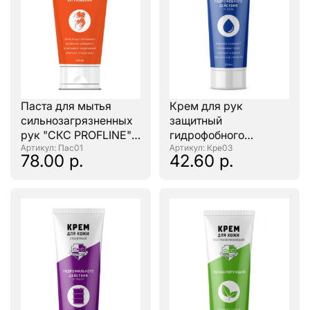
Паста для мытья
Крем для рук
сильнозагрязненных
защитный
рук "СКС PROFLINE"
гидрофобного
туба 200мл.
: Пас01
действия "CKC
: Кре03
78.00 р.
42.60 р.
PROFLINE" 100мл.