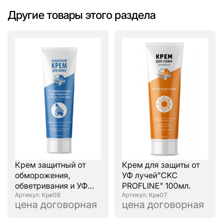
Другие товары этого раздела
Крем защитный от
Крем для защиты от
обморожения,
УФ лучей"CKC
обветривания и УФ
PROFLINE" 100мл.
излучений "CKC
: Кре08
: Кре07
цена договорная
цена договорная
PROFLINE" 100мл.