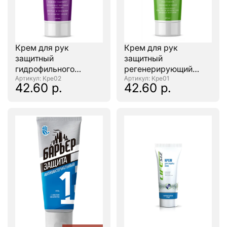
Крем для рук
Крем для рук
защитный
защитный
гидрофильного
регенерирующий
действия "CKC
: Кре02
"CKC PROFLINE"
: Кре01
42.60 р.
42.60 р.
PROFLINE" 100мл.
100мл.