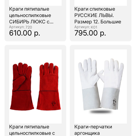
Краги пятипалые
Краги спилковые
цельноспилковые
РУССКИЕ ЛЬВЫ.
СИБИРЬ ЛЮКС с
Размер 12. Большие
усиленным
: 720
: К01
610.00 р.
795.00 р.
наладонником 350
(швы кевлар) мм
Краги пятипалые
Краги-перчатки
цельноспилковые с
аргонщика