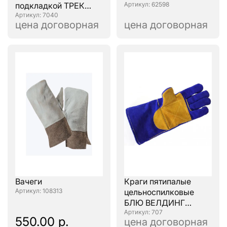
подкладкой ТРЕК
: 62598
ЛЮКС 350 мм
: 7040
цена договорная
цена договорная
Вачеги
Краги пятипалые
: 108313
цельноспилковые
БЛЮ ВЕЛДИНГ
ЛЮКС с усиленным
: 707
550.00 р.
цена договорная
наладонником 350 мм