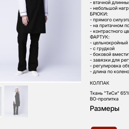
- втачной длинны
- небольшой наг
БРЮКИ:
- прямого силуэт
- на притачном п
- контрастного ц
ФАРТУК:
- цельнокройный
- с грудкой
- боковой вмест
- завязки для ре
- регулировка об
- длина по колен
КОЛПАК
Ткань "ТиСи" 65%
ВО-пропитка
Размеры