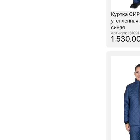
Куртка С
утепленная,
синяя
: 161891
1 530.00