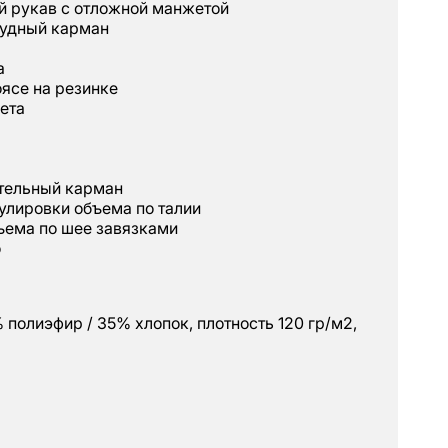
й рукав с отложной манжетой
рудный карман
а
оясе на резинке
вета
ительный карман
гулировки объема по талии
ъема по шее завязками
о
 полиэфир / 35% хлопок, плотность 120 гр/м2,