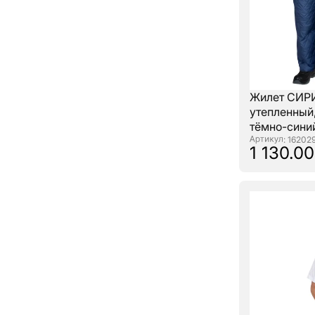
Жилет СИ
утепленный
тёмно-сини
: 16202
1 130.00