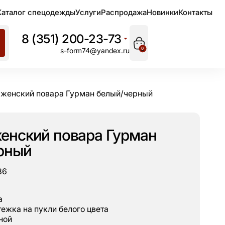
Каталог спецодежды
Услуги
Распродажа
Новинки
Контакты
8 (351) 200-23-73
0
s-form74@yandex.ru
женский повара Гурман белый/черный
енский повара Гурман
рный
86
а
тежка на пукли белого цвета
ной