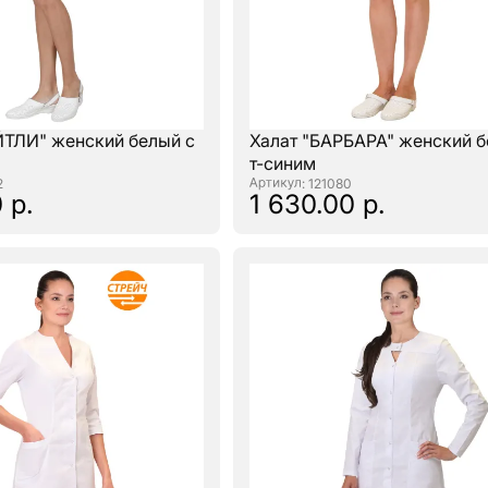
ЙТЛИ" женский белый с
Халат "БАРБАРА" женский б
т-синим
2
: 121080
 р.
1 630.00 р.