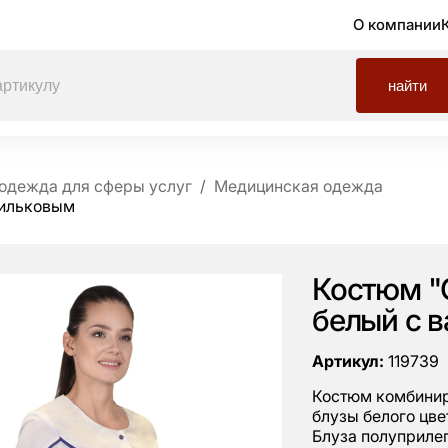
О компании
найти
одежда для сферы услуг
Медицинская одежда
сильковым
Костюм "
белый с 
Артикул:
119739
Костюм комбиниро
блузы белого цве
Блуза полуприлег