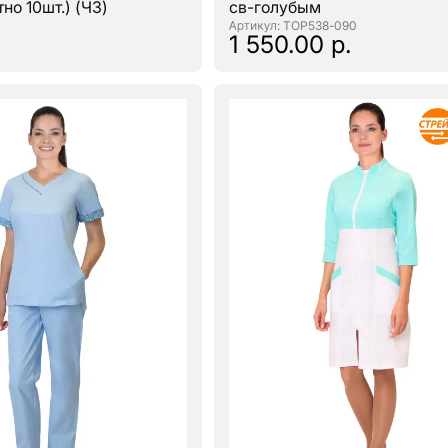
но 10шт.) (ЧЗ)
св-голубым
: ТОР538-090
1 550.00 р.