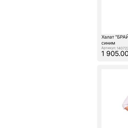
Халат "БРА
синим
: 14072
1 905.00