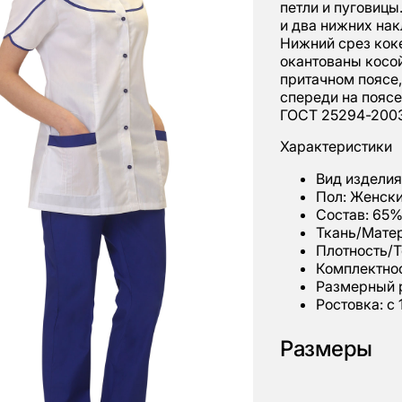
петли и пуговицы
и два нижних нак
Нижний срез коке
окантованы косой
притачном поясе,
спереди на поясе
ГОСТ 25294-200
Характеристики
Вид изделия
Пол: Женск
Состав: 65%
Ткань/Матер
Плотность/Т
Комплектнос
Размерный р
Ростовка: с 
Размеры