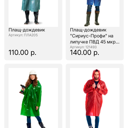
Плащ-дождевик
Плащ-дождевик
: ПЛА205
"Сириус-Профи" на
липучке ПВД 45 мкр.
синий, пропаянные
: 121493
110.00 р.
140.00 р.
швы