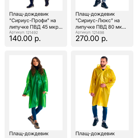
Плащ-дождевик
Плащ-дождевик
"Сириус-Профи" на
"Сириус-Люкс" на
липучке ПВД 45 мкр.
липучке ПВД 80 мкр.
зеленый, пропаянные
: 121492
красный, пропаянные
: 121498
140.00 р.
270.00 р.
швы
швы
Плащ-дождевик
Плащ-дождевик