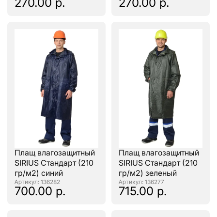
270.00 р.
270.00 р.
швы
швы
Плащ влагозащитный
Плащ влагозащитный
SIRIUS Стандарт (210
SIRIUS Стандарт (210
гр/м2) синий
гр/м2) зеленый
: 136282
: 136277
700.00 р.
715.00 р.