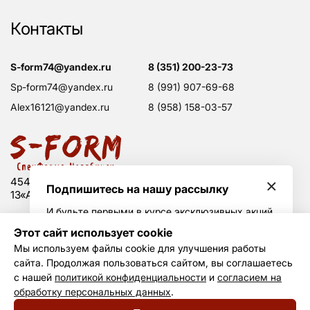
Контакты
s-form74@yandex.ru
8 (351) 200-23-73
sp-form74@yandex.ru
8 (991) 907-69-68
alex16121@yandex.ru
8 (958) 158-03-57
454008 Россия, г. Челябинск, Свердловский тракт,
Подпишитесь на нашу рассылку
13«А», оф. 203
И будьте первыми в курсе эксклюзивных акций
и горячих скидок
Этот сайт использует cookie
Политика конфиденциальности
Мы используем файлы cookie для улучшения работы
Согласие на обработку данных
сайта. Продолжая пользоваться сайтом, вы соглашаетесь
Создание сайта —
Не Агентство
Я принимаю условия
политики
с нашей
политикой конфиденциальности
и
согласием на
конфиденциальности
и даю своё согласие на
обработку
обработку персональных данных
.
© S-form, 2011—2026
персональных данных
.