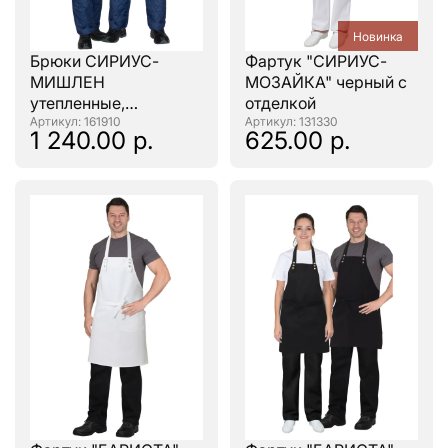
Новинка
Брюки СИРИУС-
Фартук "СИРИУС-
МИШЛЕН
МОЗАЙКА" черный с
утепленные,
отделкой
универсальные,
: 161910
: 131330
1 240.00 р.
625.00 р.
тёмно-синие