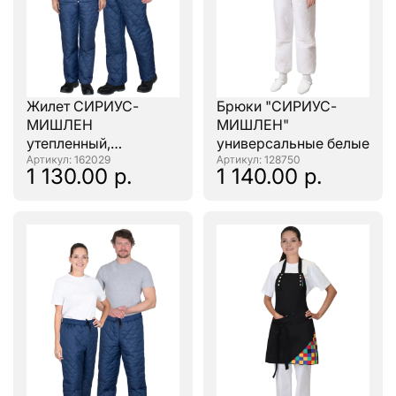
Жилет СИРИУС-
Брюки "СИРИУС-
МИШЛЕН
МИШЛЕН"
утепленный,
универсальные белые
универсальный,
: 162029
: 128750
1 130.00 р.
1 140.00 р.
тёмно-синий