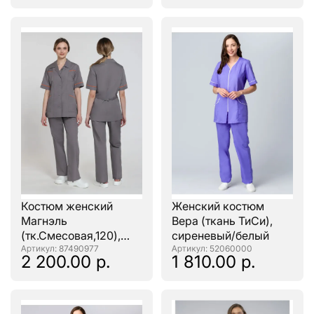
Костюм женский
Женский костюм
Магнэль
Вера (ткань ТиСи),
(тк.Смесовая,120),
сиреневый/белый
т.серый/оранжевый
: 87490977
: 52060000
2 200.00 р.
1 810.00 р.