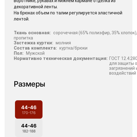
воротнике, рукавах и нижнем кармане отделка из
декоративной ленты.
На брюках объем по талии регулируется эластичной
лентой.
Ткань основная:
сорочечная (65% полиэфир, 35% хлопок),
пропитка
Застежка куртки:
молния
Состав комплекта:
куртка/брюки
Пол:
Мужской
Нормативно техническая документация:
ГОСТ 12.4.28
для защиты 
загрязнений 
воздействий
Размеры
44-46
170-176
44-46
182-188