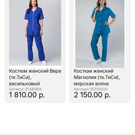
Костюм женский Вера
Костюм женский
(тк.ТиСи),
Магнолия (тк.ТиСи),
васильковый
морская волна
: 87481956
: 50751000
1 810.00 р.
2 150.00 р.