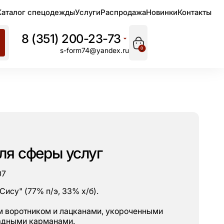
Каталог спецодежды
Услуги
Распродажа
Новинки
Контакты
8 (351) 200-23-73
0
s-form74@yandex.ru
ля сферы услуг
07
Сису" (77% п/э, 33% х/б).
м воротником и лацканами, укороченными
адными карманами.