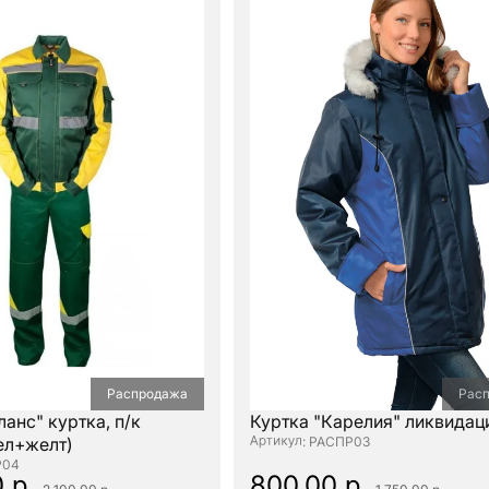
Распродажа
Рас
анс" куртка, п/к
Куртка "Карелия" ликвидац
ел+желт)
: РАСПР03
Р04
0 р.
800.00 р.