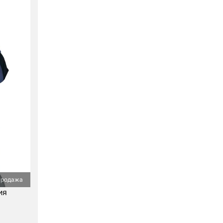
продажа
ия