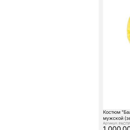
Костюм "Бал
мужской (з
: РАСП
1 000.0