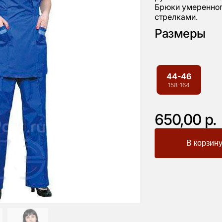
Брюки умеренног
стрелками.
Размеры
44-46
158-164
650,00 р.
-
+