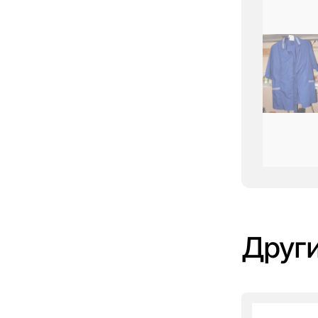
Други