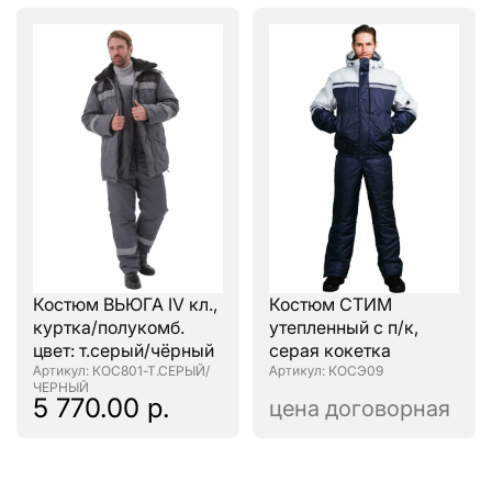
Костюм ВЬЮГА IV кл.,
Костюм СТИМ
куртка/полукомб.
утепленный с п/к,
цвет: т.серый/чёрный
серая кокетка
: КОС801-Т.СЕРЫЙ/
: КОСЭ09
ЧЕРНЫЙ
5 770.00 р.
цена договорная