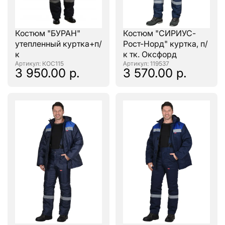
Костюм "БУРАН"
Костюм "СИРИУС-
утепленный куртка+п/
Рост-Норд" куртка, п/
к
к тк. Оксфорд
: КОС115
: 119537
3 950.00 р.
3 570.00 р.