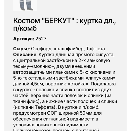
Костюм "БЕРКУТ" : куртка дл.,
п/комб
Артикул:
2527
Сырье
: Оксфорд, холлофайбер, Таффета
Описание
: Куртка длинная прямого силуэта,
с центральной застёжкой на 2-х замковую
тесьму-«молнию», двумя внешними
ветрозащитными планками с 5-ю кнопками и
5-ю текстильными застёжками-«липучками»
длиной 4,5см, воротник-«стойка». Подкладка
в куртке : полочка и спинка состоит из двух
частей: верхние части полочек и спинки (из
ткани флис), а нижние части полочек и спинки
(из ткани Таффета). В куртке и п/комб.
предусмотрен СОП шириной 50мм для
обеспечения сигнальной видимости в
условиях пониженной видимости.
Полукомбинезон прямой, с притачной