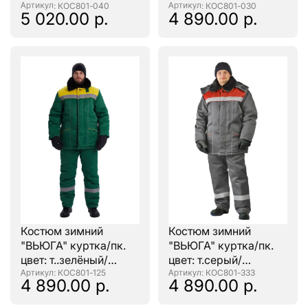
: КОС801-040
оранжевый
: КОС801-030
5 020.00 р.
4 890.00 р.
Костюм зимний
Костюм зимний
"ВЬЮГА" куртка/пк.
"ВЬЮГА" куртка/пк.
цвет: т..зелёный/
цвет: т.серый/
жёлтый
: КОС801-125
красный
: КОС801-333
4 890.00 р.
4 890.00 р.