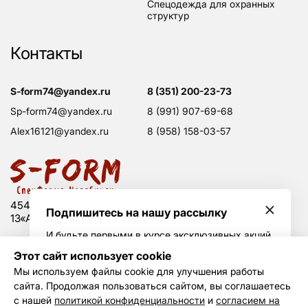
спецодежда для охранных
структур
Контакты
s-form74@yandex.ru
8 (351) 200-23-73
sp-form74@yandex.ru
8 (991) 907-69-68
alex16121@yandex.ru
8 (958) 158-03-57
454008 Россия, г. Челябинск, Свердловский тракт,
Подпишитесь на нашу рассылку
13«А», оф. 203
И будьте первыми в курсе эксклюзивных акций
и горячих скидок
Этот сайт использует cookie
Политика конфиденциальности
Мы используем файлы cookie для улучшения работы
Согласие на обработку данных
сайта. Продолжая пользоваться сайтом, вы соглашаетесь
Создание сайта —
Не Агентство
Я принимаю условия
политики
с нашей
политикой конфиденциальности
и
согласием на