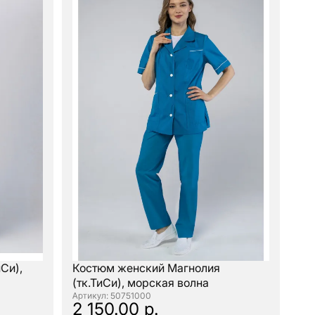
Си),
Костюм женский Магнолия
(тк.ТиСи), морская волна
: 50751000
2 150.00 р.