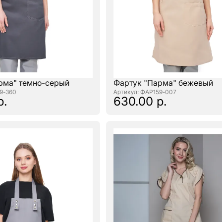
рма" темно-серый
Фартук "Парма" бежевый
59-360
: ФАР159-007
р.
630.00 р.