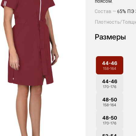
поясом.
Состав —
5% ПЭ 
6
Плотность/Толщи
Размеры
44-46
158-164
44-46
170-176
48-50
158-164
48-50
170-176
52-54