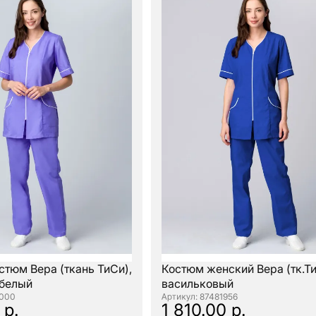
стюм Вера (ткань ТиСи),
Костюм женский Вера (тк.Ти
белый
васильковый
0000
: 87481956
 р.
1 810.00 р.