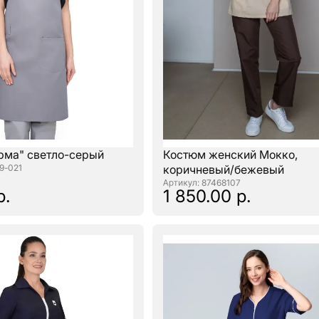
рма" светло-серый
Костюм женский Мокко,
9-021
коричневый/бежевый
: 87468107
р.
1 850.00 р.