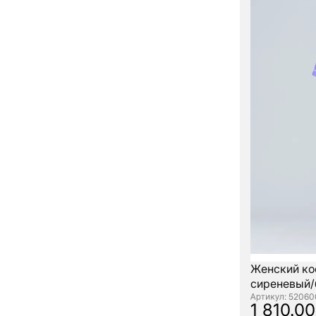
Женский ко
сиреневый/
: 5206
1 810.00