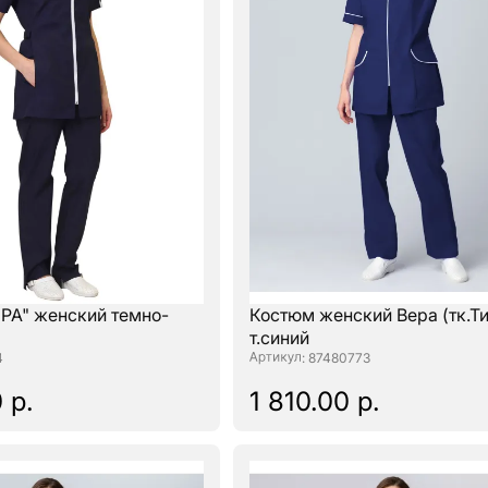
РА" женский темно-
Костюм женский Вера (тк.Ти
т.синий
4
: 87480773
 р.
1 810.00 р.