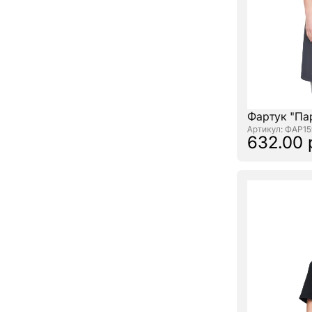
Фартук "Па
: ФАР1
632.00 