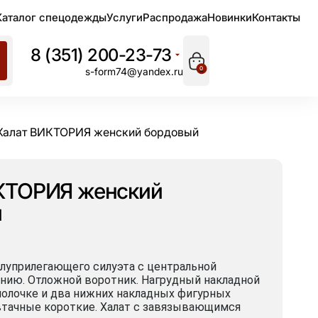
Каталог спецодежды
Услуги
Распродажа
Новинки
Контакты
8 (351) 200-23-73
0
s-form74@yandex.ru
Халат ВИКТОРИЯ женский бордовый
КТОРИЯ женский
й
луприлегающего силуэта с центральной
лнию. Отложной воротник. Нагрудный накладной
полочке и два нижних накладных фигурных
втачные короткие. Халат с завязывающимся