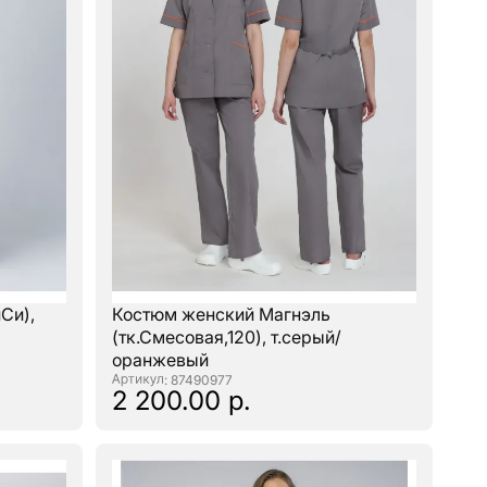
Си),
Костюм женский Магнэль
(тк.Смесовая,120), т.серый/
оранжевый
: 87490977
2 200.00 р.