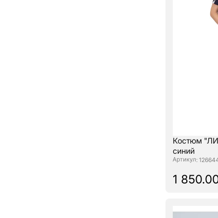
Костюм "ЛИ
синий
: 12664
1 850.00