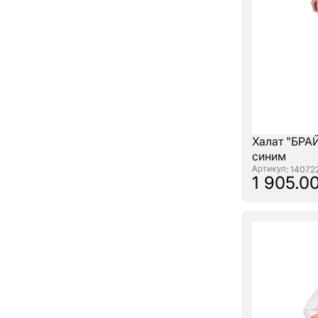
Халат "БРА
синим
: 14072
1 905.00