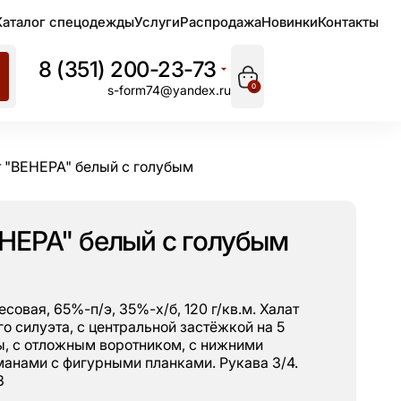
Каталог спецодежды
Услуги
Распродажа
Новинки
Контакты
8 (351) 200-23-73
0
s-form74@yandex.ru
т "ВЕНЕРА" белый с голубым
ЕНЕРА" белый с голубым
месовая, 65%-п/э, 35%-х/б, 120 г/кв.м. Халат
 силуэта, с центральной застёжкой на 5
ы, с отложным воротником, с нижними
анами с фигурными планками. Рукава 3/4.
3