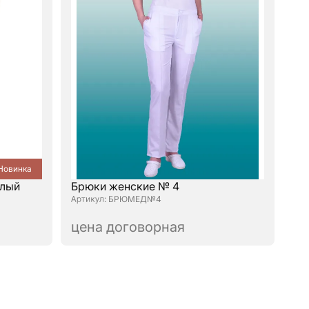
Новинка
елый
Брюки женские № 4
: БРЮМЕД№4
цена договорная