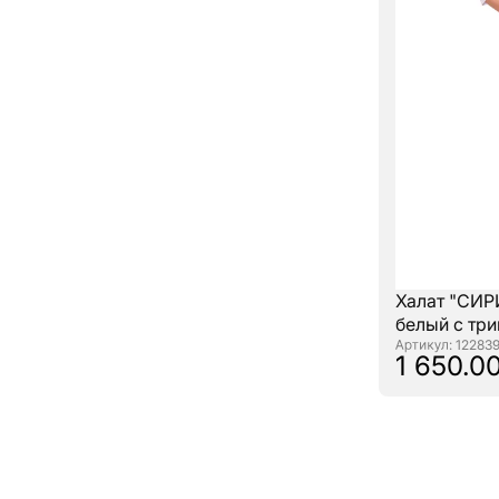
Халат "СИ
белый с тр
: 12283
1 650.00