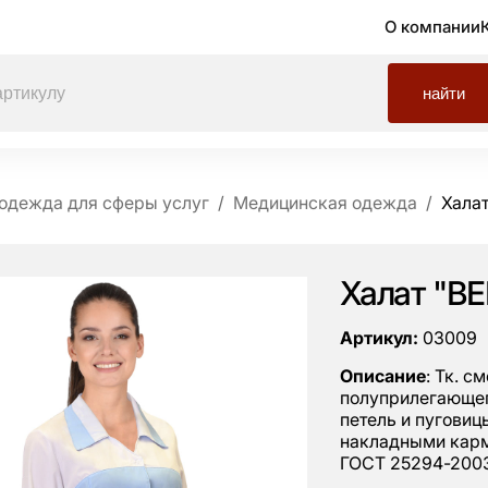
О компании
найти
одежда для сферы услуг
Медицинская одежда
Хала
Халат "В
Артикул:
03009
Описание
: Тк. с
полуприлегающего
петель и пуговиц
накладными карм
ГОСТ 25294-200