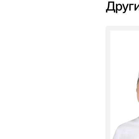
Други