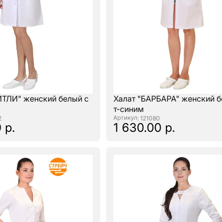
ЙТЛИ" женский белый с
Халат "БАРБАРА" женский б
т-синим
2
: 121080
 р.
1 630.00 р.