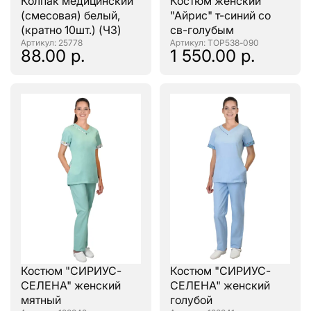
Колпак медицинский
Костюм женский
(смесовая) белый,
"Айрис" т-синий со
(кратно 10шт.) (ЧЗ)
св-голубым
: 25778
: ТОР538-090
88.00 р.
1 550.00 р.
Костюм "СИРИУС-
Костюм "СИРИУС-
СЕЛЕНА" женский
СЕЛЕНА" женский
мятный
голубой