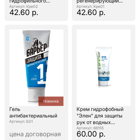
гидрофильного
регенерирующий
действия "CKC
: Кре02
"CKC PROFLINE"
: Кре01
42.60 р.
42.60 р.
PROFLINE" 100мл.
100мл.
Новинка
Гель
Крем гидрофобный
антибактериальный
"Элен" для защиты
: Б01
рук от водных
растворов, 100мл.
: 66155
60.00 р.
цена договорная