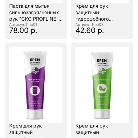
Паста для мытья
Крем для рук
сильнозагрязненных
защитный
рук "СКС PROFLINE"
гидрофобного
туба 200мл.
: Пас01
действия "CKC
: Кре03
78.00 р.
42.60 р.
PROFLINE" 100мл.
Крем для рук
Крем для рук
защитный
защитный