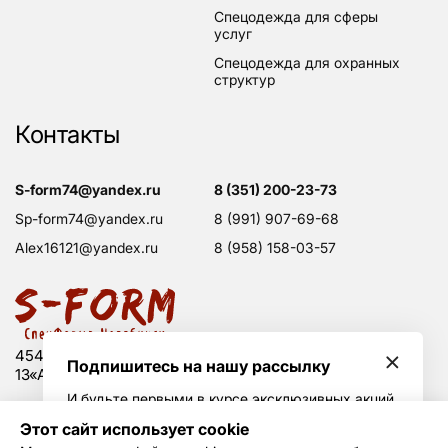
спецодежда для сферы
услуг
спецодежда для охранных
структур
Контакты
s-form74@yandex.ru
8 (351) 200-23-73
sp-form74@yandex.ru
8 (991) 907-69-68
alex16121@yandex.ru
8 (958) 158-03-57
454008 Россия, г. Челябинск, Свердловский тракт,
Подпишитесь на нашу рассылку
13«А», оф. 203
И будьте первыми в курсе эксклюзивных акций
и горячих скидок
Этот сайт использует cookie
Политика конфиденциальности