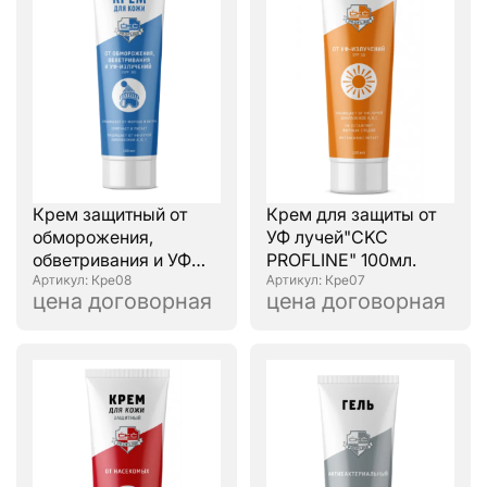
Крем защитный от
Крем для защиты от
обморожения,
УФ лучей"CKC
обветривания и УФ
PROFLINE" 100мл.
излучений "CKC
: Кре08
: Кре07
цена договорная
цена договорная
PROFLINE" 100мл.