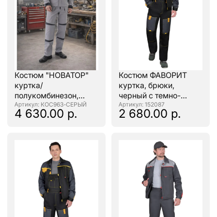
Костюм "НОВАТОР"
Костюм ФАВОРИТ
куртка/
куртка, брюки,
полукомбинезон,
черный с темно-
цвет: Т.СЕРЫЙ/
: КОС963-СЕРЫЙ
серым
: 152087
4 630.00 р.
2 680.00 р.
ЧЕРНЫЙ