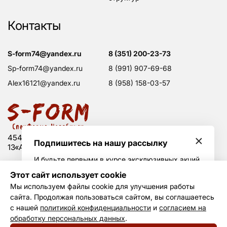
Контакты
s-form74@yandex.ru
8 (351) 200-23-73
sp-form74@yandex.ru
8 (991) 907-69-68
alex16121@yandex.ru
8 (958) 158-03-57
454008 Россия, г. Челябинск, Свердловский тракт,
Подпишитесь на нашу рассылку
13«А», оф. 203
И будьте первыми в курсе эксклюзивных акций
и горячих скидок
Этот сайт использует cookie
Политика конфиденциальности
Мы используем файлы cookie для улучшения работы
Согласие на обработку данных
сайта. Продолжая пользоваться сайтом, вы соглашаетесь
Создание сайта —
Не Агентство
Я принимаю условия
политики
с нашей
политикой конфиденциальности
и
согласием на
конфиденциальности
и даю своё согласие на
обработку
обработку персональных данных
.
© S-form, 2011—2026
персональных данных
.